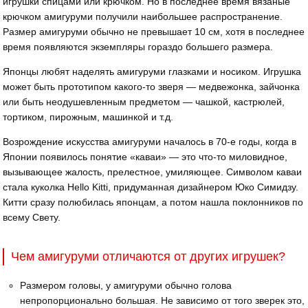
игрушки спицами или крючком. Но в последнее время вязаные
крючком амигуруми получили наибольшее распространение.
Размер амигуруми обычно не превышает 10 см, хотя в последнее
время появляются экземпляры гораздо большего размера.
Японцы любят наделять амигуруми глазками и носиком. Игрушка
может быть прототипом какого-то зверя — медвежонка, зайчонка
или быть неодушевленным предметом — чашкой, кастрюлей,
тортиком, пирожным, машинкой и т.д.
Возрождение искусства амигуруми началось в 70-е годы, когда в
Японии появилось понятие «каваи» — это что-то миловидное,
вызывающее жалость, прелестное, умиляющее. Символом каваи
стала куколка Hello Kitti, придуманная дизайнером Юко Симидзу.
Китти сразу полюбилась японцам, а потом нашла поклонников по
всему Свету.
Чем амигуруми отличаются от других игрушек?
Размером головы, у амигуруми обычно голова
непропорционально большая. Не зависимо от того зверек это,