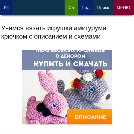
K4
Сл
Под
Поиск
МЕНЮ
Учимся вязать игрушки амигуруми
крючком с описанием и схемами