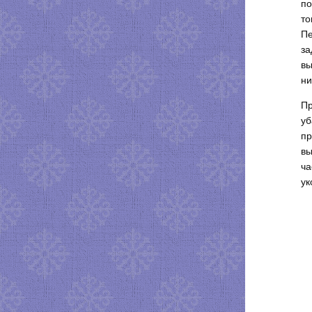
по
то
Пе
за
вы
ни
Пр
уб
пр
вы
ча
ук