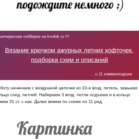
интересная подборка на kru4ok.ru !!!
Вязание крючком ажурных летних кофточек,
подборка схем и описаний
... и 11 комментариев
боту начинаем с воздушной цепочки из 10-и возд. петель, замыкая 
льцо соед. петлей. Набираем 3 возд. петли подъема и в кольцо
жем 31 ст. с нак. Далее вяжем по схеме по 11 ряд.