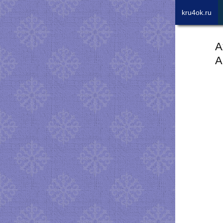
kru4ok.ru
А
А