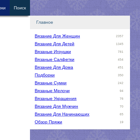
рки
Поиск
Главное
Вязание Для Женщин
2357
Вязание Для Детей
1345
Вязаные Игрушки
781
Вязаные Салфетки
454
Вязание Для Дома
451
Подборки
350
Вязаные Сумки
242
Вязаные Мелочи
94
Вязаные Украшения
76
Вязание Для Мужчин
70
Вязание Для Начинающих
65
Обзор Пряжи
19