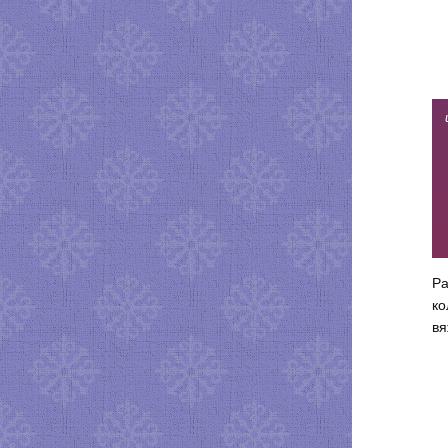
Ра
ко
вя