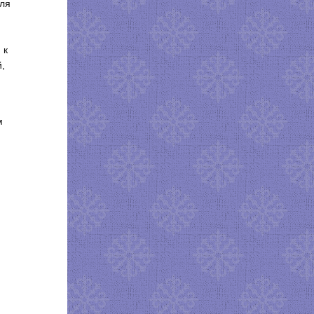
для
 к
,
м