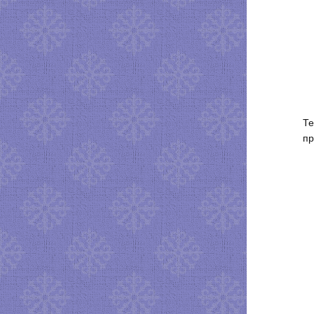
Те
пр