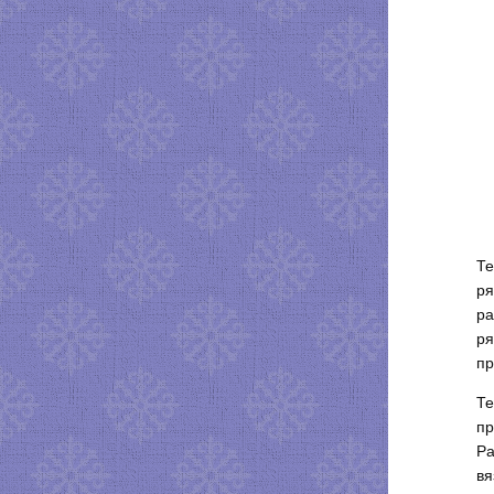
Те
ря
ра
ря
пр
Те
пр
Ра
вя