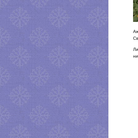
Аж
Св
Ли
ни