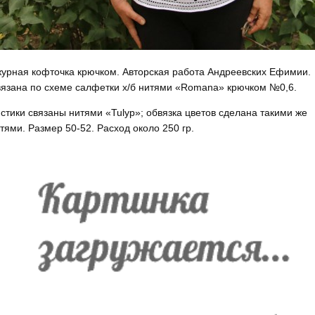
урная кофточка крючком. Авторская работа Андреевских Ефимии.
язана по схеме салфетки х/б нитями «Romana» крючком №0,6.
стики связаны нитями «Tulyp»; обвязка цветов сделана такими же
тями. Размер 50-52. Расход около 250 гр.