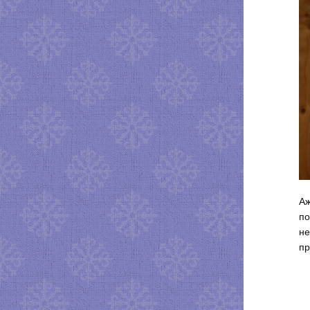
Аж
по
не
пр