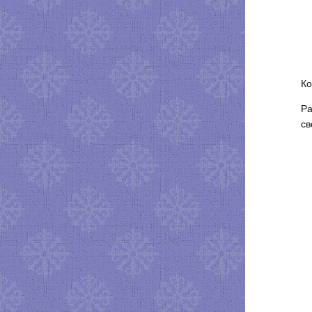
Ко
Ра
св