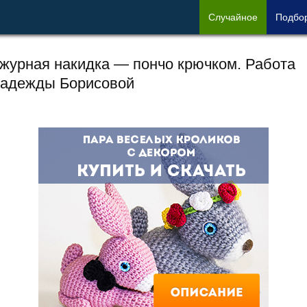
Сл
учайное
Под
бо
журная накидка — пончо крючком. Работа
адежды Борисовой