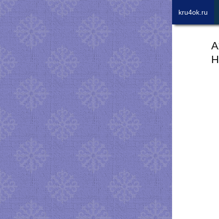
kru4ok.ru
А
Н