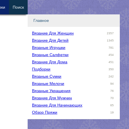
рки
Поиск
Главное
Вязание Для Женщин
2357
Вязание Для Детей
1345
Вязаные Игрушки
781
Вязаные Салфетки
454
Вязание Для Дома
451
Подборки
350
Вязаные Сумки
242
Вязаные Мелочи
94
Вязаные Украшения
76
Вязание Для Мужчин
70
Вязание Для Начинающих
65
Обзор Пряжи
19