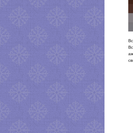
Вс
Вс
аж
св