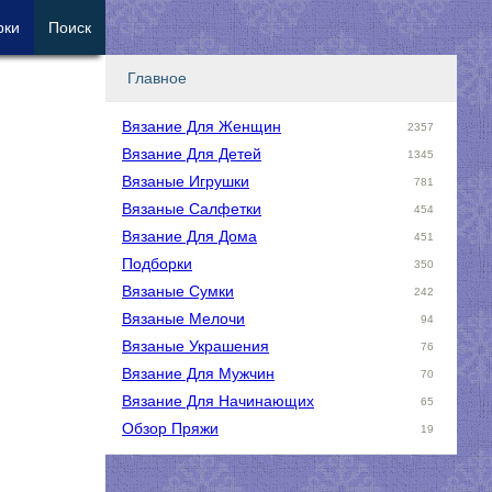
рки
Поиск
Главное
Вязание Для Женщин
2357
Вязание Для Детей
1345
Вязаные Игрушки
781
Вязаные Салфетки
454
Вязание Для Дома
451
Подборки
350
Вязаные Сумки
242
Вязаные Мелочи
94
Вязаные Украшения
76
Вязание Для Мужчин
70
Вязание Для Начинающих
65
Обзор Пряжи
19