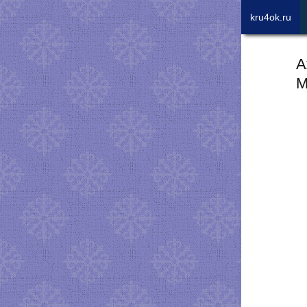
kru4ok.ru
А
М