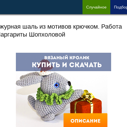
Сл
учайное
Под
бо
журная шаль из мотивов крючком. Работа
аргариты Шопхоловой