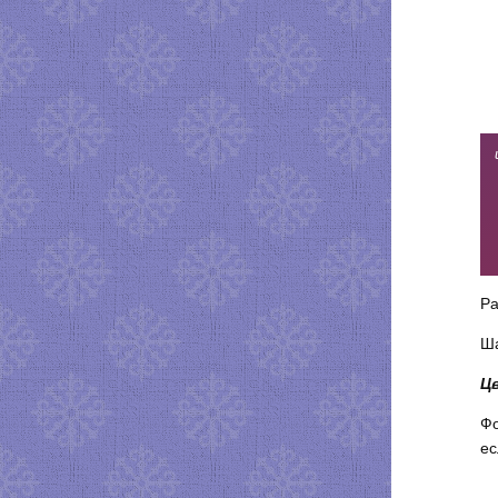
Ра
Ша
Цв
Фо
ес