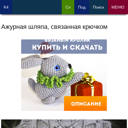
K4
Сл
Под
Поиск
МЕНЮ
Ажурная шляпа, связанная крючком