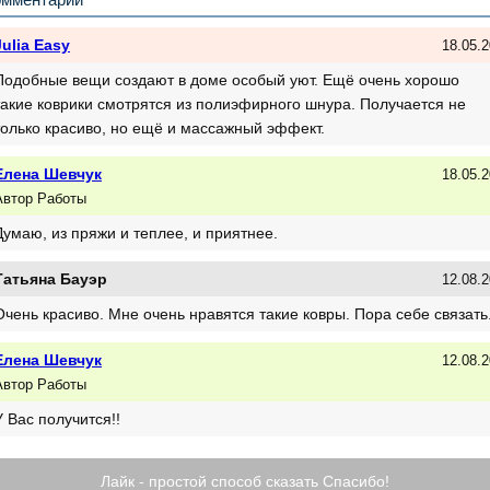
Julia Easy
18.05.2
Подобные вещи создают в доме особый уют. Ещё очень хорошо
такие коврики смотрятся из полиэфирного шнура. Получается не
только красиво, но ещё и массажный эффект.
Елена Шевчук
18.05.2
Автор Работы
Думаю, из пряжи и теплее, и приятнее.
Татьяна Бауэр
12.08.2
Очень красиво. Мне очень нравятся такие ковры. Пора себе связать
Елена Шевчук
12.08.2
Автор Работы
У Вас получится!!
Лайк - простой способ сказать Спасибо!