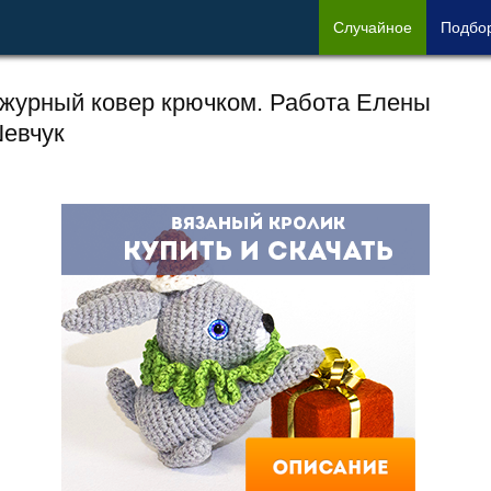
Сл
учайное
Под
бо
журный ковер крючком. Работа Елены
евчук