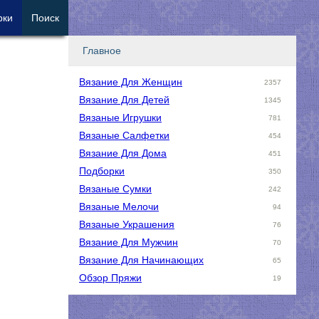
рки
Поиск
Главное
Вязание Для Женщин
2357
Вязание Для Детей
1345
Вязаные Игрушки
781
Вязаные Салфетки
454
Вязание Для Дома
451
Подборки
350
Вязаные Сумки
242
Вязаные Мелочи
94
Вязаные Украшения
76
Вязание Для Мужчин
70
Вязание Для Начинающих
65
Обзор Пряжи
19