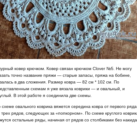
урный ковер крючком. Ковер связан крючком Clover №5. Не могу
азать точно название пряжи — старые запасы, пряжа на бобине,
залась в два сложения. Размер ковра — 82 см * 102 см. По
едставленным схемам я уже вязала коврики — и овальный, и
углый. В этой работе я соединила две схемы.
 схеме овального коврика вяжется середина ковра от первого ряда
 трех рядов, следующих за «попкорном». По схеме круглого коврик
жутся остальные ряды, начиная от рядов со столбиками без накида