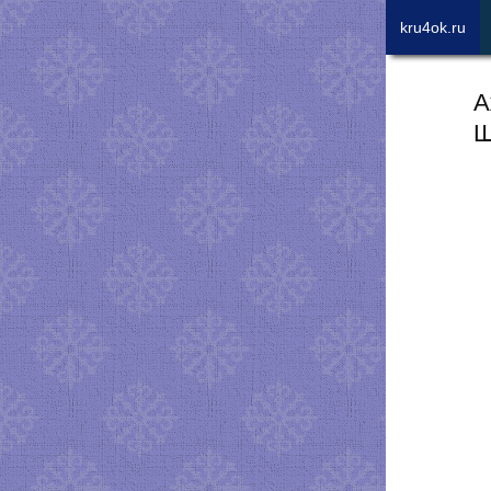
kru4ok.ru
А
Ш