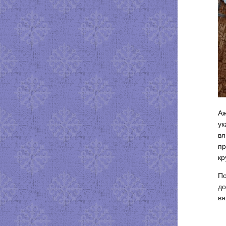
Аж
ук
вя
пр
кр
По
до
вя