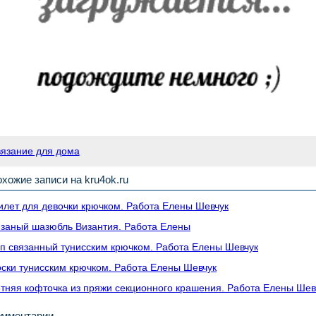
вязание для дома
хожие записи на kru4ok.ru
лет для девочки крючком. Работа Елены Шевчук
заный шазюбль Византия. Работа Елены
п связанный тунисским крючком. Работа Елены Шевчук
ски тунисским крючком. Работа Елены Шевчук
тняя кофточка из пряжи секционного крашения. Работа Елены Шев
омментарии