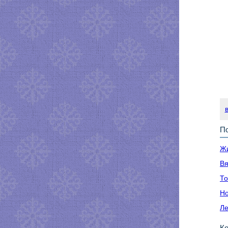
По
Жи
Вя
То
Но
Ле
К