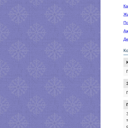
Ка
Жи
По
Аж
Де
К