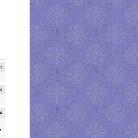
4
4
4
о