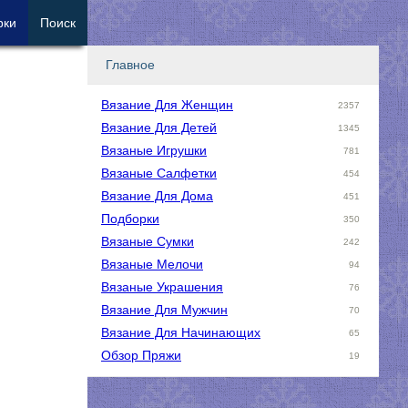
рки
Поиск
Главное
Вязание Для Женщин
2357
Вязание Для Детей
1345
Вязаные Игрушки
781
Вязаные Салфетки
454
Вязание Для Дома
451
Подборки
350
Вязаные Сумки
242
Вязаные Мелочи
94
Вязаные Украшения
76
Вязание Для Мужчин
70
Вязание Для Начинающих
65
Обзор Пряжи
19