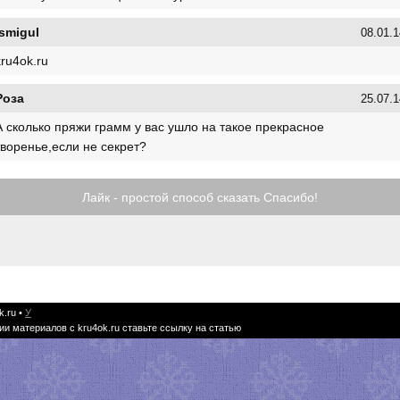
ismigul
08.01.1
kru4ok.ru
Роза
25.07.1
А сколько пряжи грамм у вас ушло на такое прекрасное
творенье,если не секрет?
Лайк - простой способ сказать Спасибо!
k.ru
•
У
ии материалов с kru4ok.ru ставьте ссылку на статью