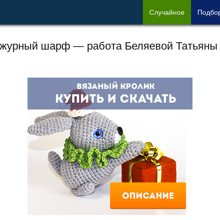
Сл
учайное
Под
бо
журный шарф — работа Беляевой Татьяны