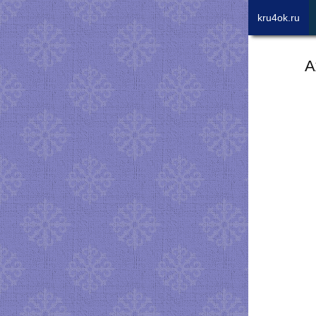
kru4ok.ru
А