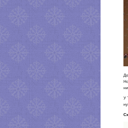
До
Но
ни
У 
ну
С