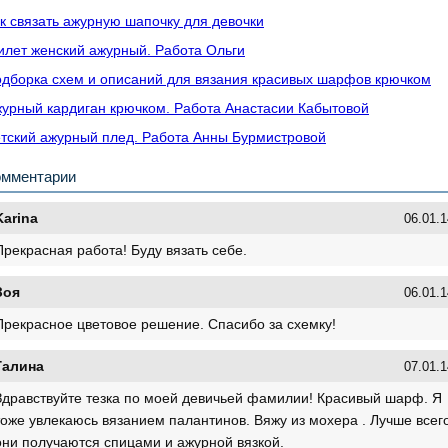
к связать ажурную шапочку для девочки
лет женский ажурный. Работа Ольги
дборка схем и описаний для вязания красивых шарфов крючком
урный кардиган крючком. Работа Анастасии Кабытовой
тский ажурный плед. Работа Анны Бурмистровой
омментарии
Karina
06.01.1
Прекрасная работа! Буду вязать себе.
Зоя
06.01.1
Прекрасное цветовое решение. Спасибо за схемку!
Галина
07.01.1
Здравствуйте тезка по моей девичьей фамилии! Красивый шарф. Я
тоже увлекаюсь вязанием палантинов. Вяжу из мохера . Лучше всег
они получаются спицами и ажурной вязкой.