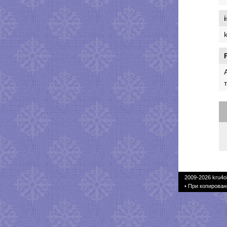
2009-2026
kru4o
• При копирован