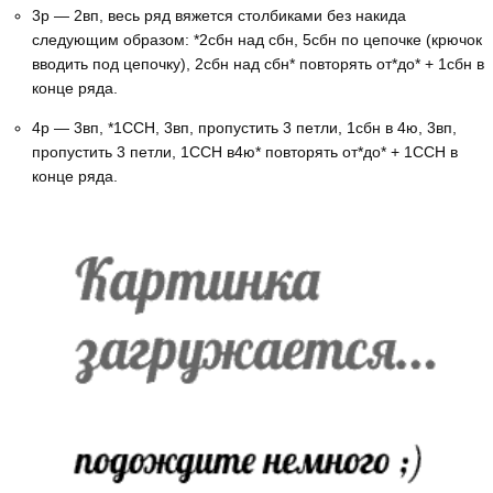
3р — 2вп, весь ряд вяжется столбиками без накида
следующим образом: *2сбн над сбн, 5сбн по цепочке (крючок
вводить под цепочку), 2сбн над сбн* повторять от*до* + 1сбн в
конце ряда.
4р — 3вп, *1ССН, 3вп, пропустить 3 петли, 1сбн в 4ю, 3вп,
пропустить 3 петли, 1ССН в4ю* повторять от*до* + 1ССН в
конце ряда.