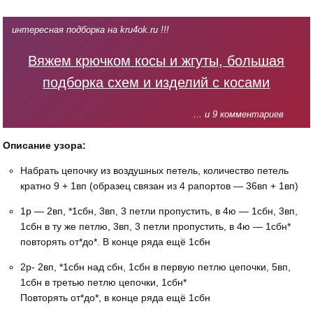
интересная подборка на kru4ok.ru !!!
Вяжем крючком косы и жгуты, большая
подборка схем и изделий с косами
... и 9 комментариев
Описание узора:
Набрать цепочку из воздушных петель, количество петель
кратно 9 + 1вп (образец связан из 4 рапортов — 36вп + 1вп)
1р — 2вп, *1сбн, 3вп, 3 петли пропустить, в 4ю — 1сбн, 3вп,
1сбн в ту же петлю, 3вп, 3 петли пропустить, в 4ю — 1сбн*
повторять от*до*. В конце ряда ещё 1сбн
2р- 2вп, *1сбн над сбн, 1сбн в первую петлю цепочки, 5вп,
1сбн в третью петлю цепочки, 1сбн*
Повторять от*до*, в конце ряда ещё 1сбн