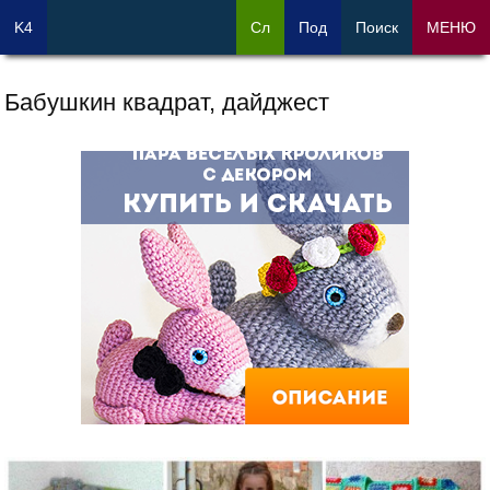
K4
Сл
Под
Поиск
МЕНЮ
Бабушкин квадрат, дайджест