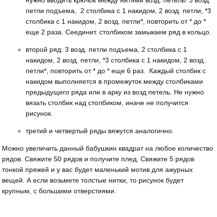
нужно вводить крючок между нитями возд. петель! 3 возд.
петли подъема, 2 столбика с 1 накидом, 2 возд. петли, *3
столбика с 1 накидом, 2 возд. петли*, повторить от * до *
еще 2 раза. Сеединит. столбиком замыкаем ряд в кольцо.
второй ряд: 3 возд. петли подъема, 2 столбика с 1
накидом, 2 возд. петли, *3 столбика с 1 накидом, 2 возд.
петли*, повторить от * до * еще 6 раз. Каждый столбик с
накидом выполняется в промежуток между столбиками
предыдущего ряда или в арку из возд петель. Не нужно
вязать столбик над столбиком, иначе не получится
рисунок.
третий и четвертый ряды вяжутся аналогично.
Можно увеличить данный бабушкин квадрат на любое количество
рядов. Свяжите 50 рядов и получите плед. Свяжите 5 рядов
тонкой пряжей и у вас будет маленький мотив для ажурных
вещей. А если возьмете толстые нитки, то рисунок будет
крупным, с большими отверстиями.