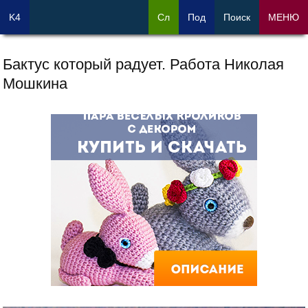
K4
Сл
Под
Поиск
МЕНЮ
Бактус который радует. Работа Николая
Мошкина