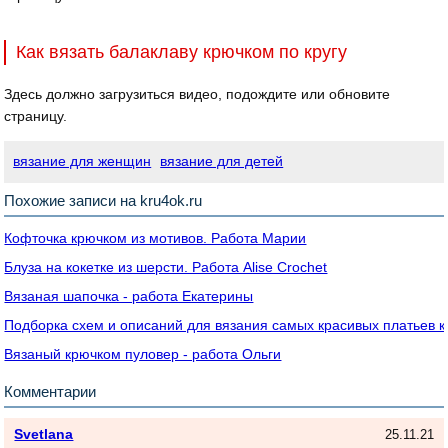
Как вязать балаклаву крючком по кругу
Здесь должно загрузиться видео, подождите или обновите
страницу.
вязание для женщин
вязание для детей
Похожие записи на kru4ok.ru
Кофточка крючком из мотивов. Работа Марии
Блуза на кокетке из шерсти. Работа Alise Crochet
Вязаная шапочка - работа Екатерины
Подборка схем и описаний для вязания самых красивых платьев 
Вязаный крючком пуловер - работа Ольги
Комментарии
Svetlana
25.11.21