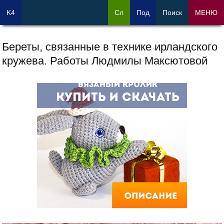
K4
Сл
Под
Поиск
МЕНЮ
Береты, связанные в технике ирландского
кружева. Работы Людмилы Максютовой