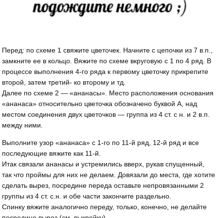
Перед: по схеме 1 свяжите цветочек. Начните с цепочки из 7 в.п.,
замкните ее в кольцо. Вяжите по схеме вкруговую с 1 по 4 ряд. В
процессе выполнения 4-го ряда к первому цветочку прикрепите
второй, затем третий- ко второму и тд.
Далее по схеме 2 — «ананасы». Место расположения основания
«ананаса» относительно цветочка обозначено буквой А, над
местом соединения двух цветочков — группа из 4 ст. с н. и 2 в.п.
между ними.
Выполните узор «ананаса» с 1-го по 11-й ряд, 12-й ряд и все
последующие вяжите как 11-й.
Итак связали ананасы и устремились вверх, рукав спущенный,
так что проймы для них не делаем. Довязали до места, где хотите
сделать вырез, посредине переда оставьте непровязанными 2
группы из 4 ст. с.н. и обе части закончите раздельно.
Спинку вяжите аналогично переду, только, конечно, не делайте
посредине вырез (см. выкройку).