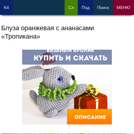
K4
Сл
Под
Поиск
МЕНЮ
Блуза оранжевая с ананасами
«Тропикана»