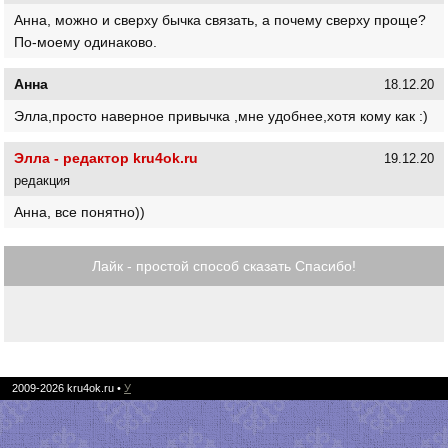
Анна, можно и сверху бычка связать, а почему сверху проще?
По-моему одинаково.
Анна
18.12.20
Элла,просто наверное привычка ,мне удобнее,хотя кому как :)
Элла - редактор kru4ok.ru
19.12.20
редакция
Анна, все понятно))
Лайк - простой способ сказать Спасибо!
2009-2026
kru4ok.ru
•
У