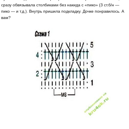
сразу обвязывала столбиками без накида с «пико» (3 ст.б/н —
пико — и т.д.). Внутрь пришила подкладку. Дочке понравилось. А
вам?