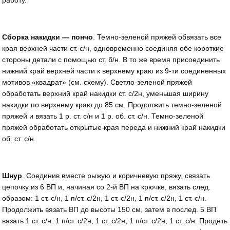
работу.
Сборка накидки — пончо
. Темно-зеленой пряжей обвязать все
края верхней части ст. с/н, одновременно соединяя обе короткие
стороны детали с помощью ст. б/н. В то же время присоединить
нижний край верхней части к верхнему краю из 9-ти соединенных
мотивов «квадрат» (см. схему). Светло-зеленой пряжей
обработать верхний край накидки ст. с/2н, уменьшая ширину
накидки по верхнему краю до 85 см. Продолжить темно-зеленой
пряжей и вязать 1 р. ст. с/н и 1 р. об. ст. с/н. Темно-зеленой
пряжей обработать открытые края переда и нижний край накидки
об. ст. с/н.
Шнур
. Соединив вместе рыжую и коричневую пряжу, связать
цепочку из 6 ВП и, начиная со 2-й ВП на крючке, вязать след.
образом: 1 ст. с/н, 1 п/ст. с/2н, 1 ст. с/2н, 1 п/ст. с/2н, 1 ст. с/н.
Продолжить вязать ВП до высоты 150 см, затем в послед. 5 ВП
вязать 1 ст. с/н. 1 п/ст. с/2н, 1 ст. с/2н, 1 п/ст. с/2н, 1 ст. с/н. Продеть