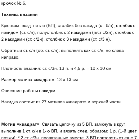
крючок № 6.
Техника вязания
Крючком: возд. петля (ВП), столбик без накида (ст. б/н), столбик с
накидом (ст. с/н), полустолбик с 2 накидами (п/ст с/2н), столбик с
2 накидами (ст. с/2н), столбик с 3 накидами (ст. с/3 н).
Обратный ст. с/н (об. ст. с/н): выполнять как ст. с/н, но слева
направо.
Плотность вязания: ст. с/3н. 13 п. и 4,5 р. = 10 х 10 см.
Размер мотива «квадрат»: 13 х 13 см.
Описание работы накидки
Накидка состоит из 27 мотивов «квадрат» и верхней части.
Мотив «квадрат»
. Связать цепочку из 5 ВП, замкнуть в круг,
выполнив 1 ст. с/н в 1-ю ВП, и вязать след. образом: 1 р. (1-й цвет
пряжи): * 2 ст. с/3н, провязанные вместе, 3 ВП повторять от еще 7