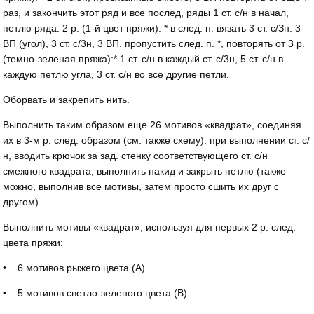
раз, и закончить этот ряд и все послед, ряды 1 ст. с/н в начал,
петлю ряда. 2 р. (1-й цвет пряжи): * в след. п. вязать 3 ст. с/Зн. 3
ВП (угол), 3 ст. с/3н, 3 ВП. пропустить след. п. *, повторять от 3 р.
(темно-зеленая пряжа):* 1 ст. с/н в каждый ст. с/3н, 5 ст. с/н в
каждую петлю угла, 3 ст. с/н во все другие петли.
Оборвать и закрепить нить.
Выполнить таким образом еще 26 мотивов «квадрат», соединяя
их в 3-м р. след. образом (см. также схему): при выполнении ст. с/
н, вводить крючок за зад. стенку соответствующего ст. с/н
смежного квадрата, выполнить накид и закрыть петлю (также
можно, выполнив все мотивы, затем просто сшить их друг с
другом).
Выполнить мотивы «квадрат», используя для первых 2 р. след.
цвета пряжи:
• 6 мотивов рыжего цвета (А)
• 5 мотивов светло-зеленого цвета (В)