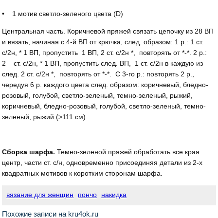
• 1 мотив светло-зеленого цвета (D)
Центральная часть. Коричневой пряжей связать цепочку из 28 ВП
и вязать, начиная с 4-й ВП от крючка, след. образом: 1 р.: 1 ст.
с/2н, * 1 ВП, пропустить 1 ВП, 2 ст. с/2н *, повторять от *-*. 2 р.:
2 ст. с/2н, * 1 ВП, пропустить след. ВП, 1 ст. с/2н в каждую из
след. 2 ст. с/2н *, повторять от *-*. С 3-го р.: повторять 2 р.,
чередуя 6 р. каждого цвета след. образом: коричневый, бледно-
розовый, голубой, светло-зеленый, темно-зеленый, рыжий,
коричневый, бледно-розовый, голубой, светло-зеленый, темно-
зеленый, рыжий (>111 см).
Сборка шарфа.
Темно-зеленой пряжей обработать все края
центр, части ст. с/н, одновременно присоединяя детали из 2-х
квадратных мотивов к коротким сторонам шарфа.
вязание для женщин
пончо
накидка
Похожие записи на kru4ok.ru