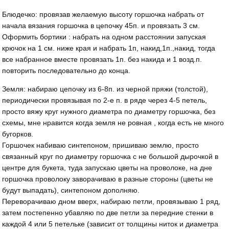
Блюдечко: провязав желаемую высоту горшочка набрать от
начала вязания горшочка в цепочку 45п. и провязать 3 см.
Оформить бортики : набрать на одном расстоянии запуская
крючок на 1 см. ниже края и набрать 1п, накид,1п.,накид, тогда
все набранное вместе провязать 1п. без накида и 1 возд.п.
повторить последовательно до конца.
Земля: набираю цепочку из 6-8п. из черной пряжи (толстой),
периодически провязывая по 2-е п. в ряде через 4-5 петель,
просто вяжу круг нужного диаметра по диаметру горшочка, без
схемы, мне нравится когда земля не ровная , когда есть не много
бугорков.
Горшочек набиваю синтепоном, пришиваю землю, просто
связанный круг по диаметру горшочка с не большой дырочкой в
центре для букета, туда запускаю цветы на проволоке, на дне
горшочка проволоку заворачиваю в разные стороны (цветы не
будут выпадать), синтепоном дополняю.
Переворачиваю дном вверх, набираю петли, провязываю 1 ряд,
затем постепенно убавляю по две петли за передние стенки в
каждой 4 или 5 петельке (зависит от толщины ниток и диаметра