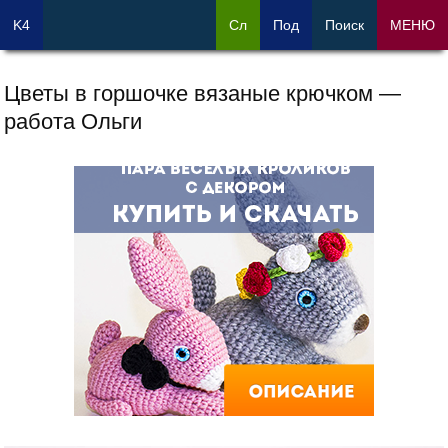
K4
Сл
Под
Поиск
МЕНЮ
Цветы в горшочке вязаные крючком —
работа Ольги