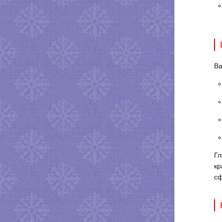
Ва
Гл
кр
сф