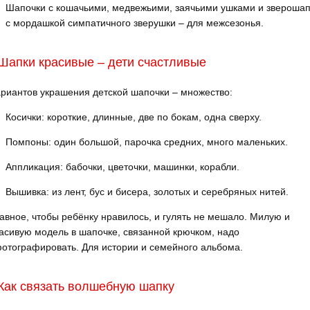
Шапочки с кошачьими, медвежьими, заячьими ушками и звероша
с мордашкой симпатичного зверушки – для межсезонья.
Шапки красивые – дети счастливые
риантов украшения детской шапочки – множество:
Косички: короткие, длинные, две по бокам, одна сверху.
Помпоны: один большой, парочка средних, много маленьких.
Аппликация: бабочки, цветочки, машинки, корабли.
Вышивка: из лент, бус и бисера, золотых и серебряных нитей.
авное, чтобы ребёнку нравилось, и гулять не мешало. Милую и
асивую модель в шапочке, связанной крючком, надо
отографировать. Для истории и семейного альбома.
Как связать волшебную шапку