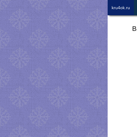
kru4ok.ru
В