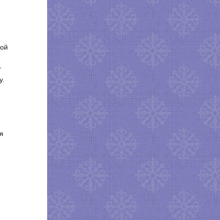
той
т
у.
я