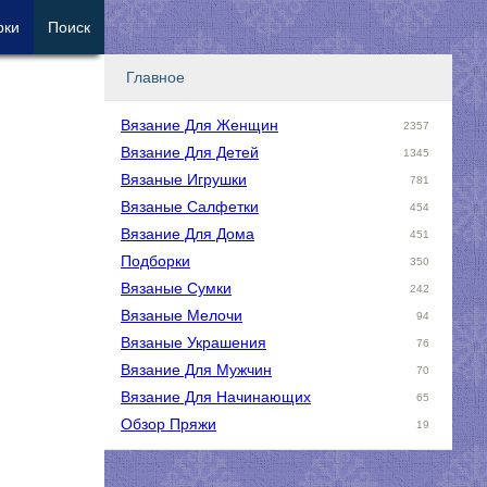
рки
Поиск
Главное
Вязание Для Женщин
2357
Вязание Для Детей
1345
Вязаные Игрушки
781
Вязаные Салфетки
454
Вязание Для Дома
451
Подборки
350
Вязаные Сумки
242
Вязаные Мелочи
94
Вязаные Украшения
76
Вязание Для Мужчин
70
Вязание Для Начинающих
65
Обзор Пряжи
19