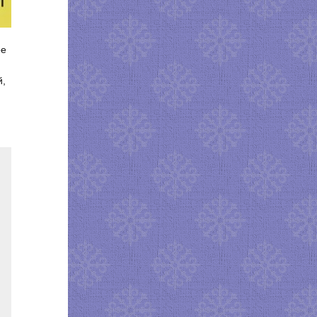
ое
й,