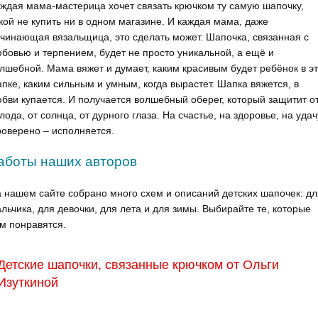
ждая мама-мастерица хочет связать крючком ту самую шапочку,
кой не купить ни в одном магазине. И каждая мама, даже
чинающая вязальщица, это сделать может. Шапочка, связанная с
бовью и терпением, будет не просто уникальной, а ещё и
лшебной. Мама вяжет и думает, каким красивым будет ребёнок в э
пке, каким сильным и умным, когда вырастет. Шапка вяжется, в
бви купается. И получается волшебный оберег, который защитит о
лода, от солнца, от дурного глаза. На счастье, на здоровье, на удач
оверено – исполняется.
аботы наших авторов
 нашем сайте собрано много схем и описаний детских шапочек: дл
льчика, для девочки, для лета и для зимы. Выбирайте те, которые
м понравятся.
Детские шапочки, связанные крючком от Ольги
Изуткиной