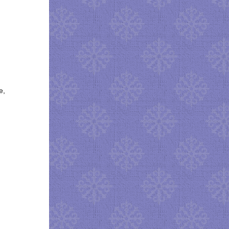
и
,
е,