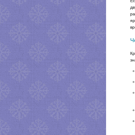
Ес
дв
ра
яр
вр
Ч
Кр
зн