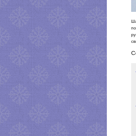
Ша
по
ру
св
С