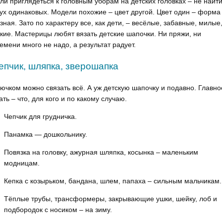
ли приглядеться к головным уборам на детских головках – не найт
ух одинаковых. Модели похожие – цвет другой. Цвет один – форма
зная. Зато по характеру все, как дети, – весёлые, забавные, милые
кие. Мастерицы любят вязать детские шапочки. Ни пряжи, ни
емени много не надо, а результат радует.
епчик, шляпка, зверошапка
ючком можно связать всё. А уж детскую шапочку и подавно. Главно
ать – что, для кого и по какому случаю.
Чепчик для грудничка.
Панамка — дошкольнику.
Повязка на головку, ажурная шляпка, косынка – маленьким
модницам.
Кепка с козырьком, бандана, шлем, папаха – сильным мальчикам.
Тёплые трубы, трансформеры, закрывающие ушки, шейку, лоб и
подбородок с носиком – на зиму.