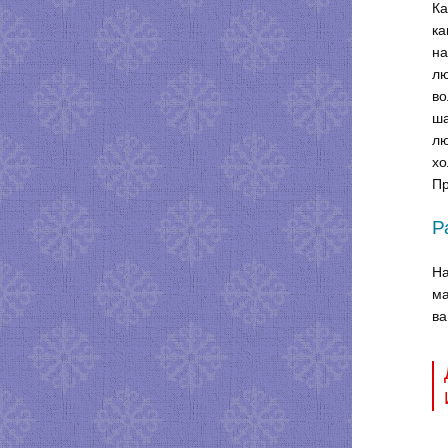
Ка
ка
на
лю
во
ша
лю
хо
Пр
Р
На
ма
ва