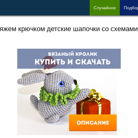
Сл
учайное
Под
бо
яжем крючком детские шапочки со схемами