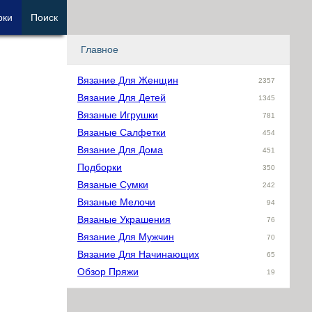
рки
Поиск
Главное
Вязание Для Женщин
2357
Вязание Для Детей
1345
Вязаные Игрушки
781
Вязаные Салфетки
454
Вязание Для Дома
451
Подборки
350
Вязаные Сумки
242
Вязаные Мелочи
94
Вязаные Украшения
76
Вязание Для Мужчин
70
Вязание Для Начинающих
65
Обзор Пряжи
19