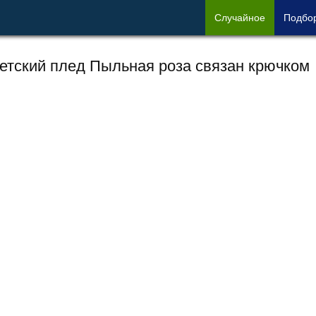
Сл
учайное
Под
бо
етский плед Пыльная роза связан крючком