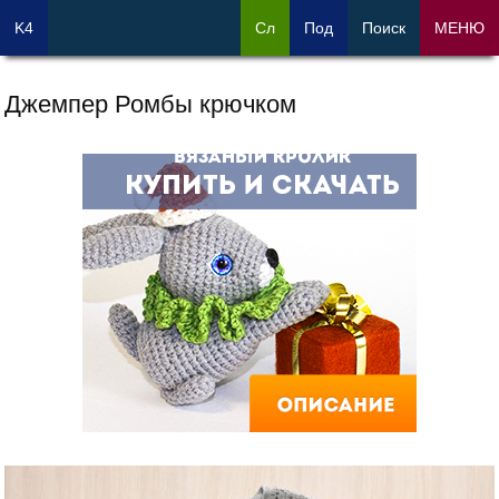
K4
Сл
Под
Поиск
МЕНЮ
Джемпер Ромбы крючком