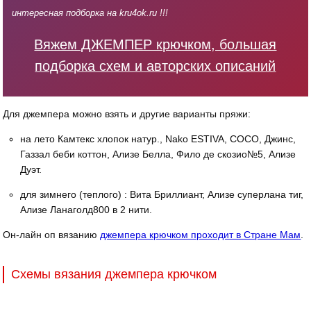
интересная подборка на kru4ok.ru !!!
Вяжем ДЖЕМПЕР крючком, большая
подборка схем и авторских описаний
Для джемпера можно взять и другие варианты пряжи:
на лето Камтекс хлопок натур., Nako ESTIVA, СОСО, Джинс,
Газзал беби коттон, Ализе Белла, Фило де скозио№5, Ализе
Дуэт.
для зимнего (теплого) : Вита Бриллиант, Ализе суперлана тиг,
Ализе Ланаголд800 в 2 нити.
Он-лайн оп вязанию
джемпера крючком проходит в Стране Мам
.
Схемы вязания джемпера крючком