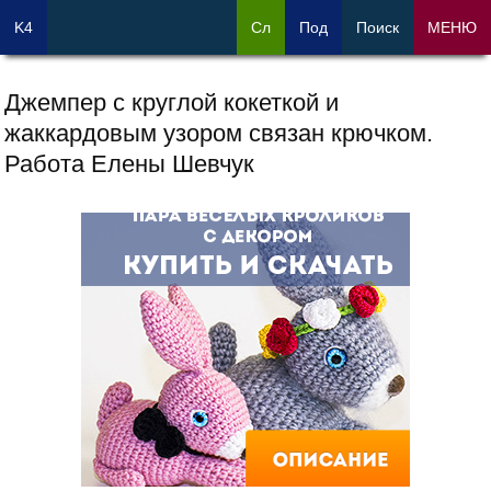
K4
Сл
Под
Поиск
МЕНЮ
Джемпер с круглой кокеткой и
жаккардовым узором связан крючком.
Работа Елены Шевчук