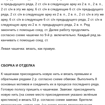
н предыдущего ряда, 2 ст. с/н в следующую арку из 2 в. п., 2 в. п.,
2 ст. с/н в эту же арку, 6 ст. с/н в следующие 6 ст. с/н предыдущего
ряда, 2 ст. с/н в следующую арку из 2 в. п., 2 в. п., 2 ст. с/н в эту же
арку, 6 ст. с/н в следующие 6 ст. с/н предыдущего ряда, 2 ст. с/н в
следующую арку из 2 в. п. предыдущего ряда, 2 в. п. Ряд
закончить с помощью соед. ст. Далее работу продолжить
согласно схеме ча­шечки по 9-й р. включительно. Каждый ряд за­
канчивать с помощью соед. ст.
Левая чашечка: вязать, как правую.
СБОРКА И ОТДЕЛКА
К чашечкам присоединить новую нить и вязать прямыми и
обратными рядами 2 р. согласно схеме обвязки. Выполнить 8
основных мотивов и соединить их в процессе последнего ряда.
Готовую полосу пришить к чашечкам. Завязки: присоединить
новую нить (на схеме место присоединения указано зелёным
крести­ком) и вязать 53 р. согласно схеме завязки. Бретели:
присоединить новую нить (на схеме место присоединения