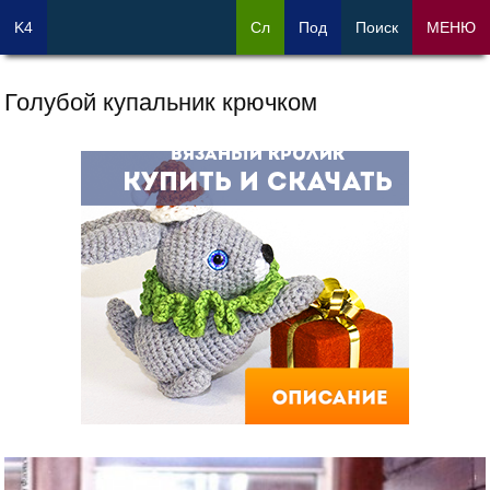
K4
Сл
Под
Поиск
МЕНЮ
Голубой купальник крючком