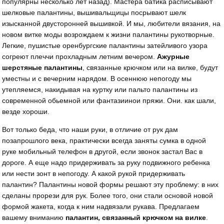
популярны несколько лет назад). Мастера батика расписывают
шелковые палантины, вышивальщицы посрывают шелк
изысканной двусторонней вышивкой. И мы, любители вязания, на
новом витке моды возрождаем к жизни палантины рукотворные.
Легкие, пушистые оренбургские палантины затейливого узора
согреют плеччи прохладным летним вечером.
Ажурные
шерстяные палантины
, связанные крючком или на вилке, будут
уместны и с вечерним нарядом. В осеннюю непогоду мы
утепляемся, накидывая на куртку или пальто палантины из
современной обьемной или фантазиинои пряжи. Они. как шали,
везде хороши.
Вот только беда, что наши руки, в отличие от рук дам
позапрошлого века, практически всегда заняты сумка в одной
руке мобильный телефон в другой, если звонок застал Вас в
дороге. А еще надо придерживать за руку подвижного ребенка
или нести зонт в непогоду. А какой рукой придерживать
палантин? Палантины новой формы решают эту проблему: в них
сделаны прорези для рук. Более того, они стали основой новой
формой жакета, когда к ним надвязали рукава. Предлагаем
вашему вниманию
палантин, связанный крючком на вилке
.