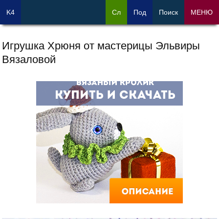
K4
Сл
Под
Поиск
МЕНЮ
Игрушка Хрюня от мастерицы Эльвиры
Вязаловой