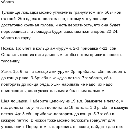
убавка
Туловище лошадки можно утяжелить гранулятом или обычной
галькой. Это сделать желательно, потому что у лошади
достаточно крупная голова, и есть вероятность, что она будет
перевешивать, а лошадка будет заваливаться вперёд. 22-24:
убавка по кругу.
Ножки. 1р: 6пет. в кольцо амигуруми. 2-3 прибавка 4-11: сбн
Оставить хвостик нити длинным, чтобы потом пришить ножки к
туловищу.
Ушки. 1р: 6 пет. в кольцо амигуруми 2р: прибавка, сбн, повторять
до конца ряда. 3-6р: сбн в каждую петлю. 7р: убавка, сбн-
повторять до конца ряда. Ушки набивать не надо, их надо
приплющить, сжав указательным и большим пальцем.
Шея лошадки. Наберите цепочку из 19 в,п. Замкните в петлю, у
нас должна получиться цепочка из 18 петель. 1-3 р: сбн, в каждую
петлю. 4р: 3 сбн, прибавка-повторить до конца. 5-7р: сбн в
каждую петлю. В ножки тоже можно положить гранулят для
утяжеления. Перед тем, как пришивать ножки, найдите для них