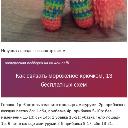
Игрушка лошадь связана крючком.
интересная подборка на kru4ok.ru !!!
Как связать мороженое крючком, 13
бесплатных схем
Голова. 1р: 6 петель замкните в кольцо амигуруми. 2р: прибавка в
каждую петлю 3р: 1 сбн, прибавка 4р: прибавка 5-10р: без
изменений 11-13: сьн 14р: 1 убавка 15-21: убавка Тело лошади
1р: 6 пет в кольцо амигуруми 2-8 прибавка 9-17: сбн 18-21: