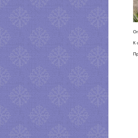
Оп
К 
Пр