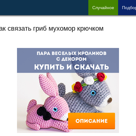
Сл
учайное
Под
бо
ак связать гриб мухомор крючком