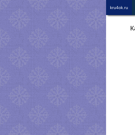
kru4ok.ru
К