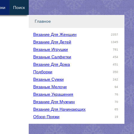
рки
Поиск
Главное
Вязание Для Женщин
2357
Вязание Для Детей
1345
Вязаные Игрушки
781
Вязаные Салфетки
454
Вязание Для Дома
451
Подборки
350
Вязаные Сумки
242
Вязаные Мелочи
94
Вязаные Украшения
76
Вязание Для Мужчин
70
Вязание Для Начинающих
65
Обзор Пряжи
19