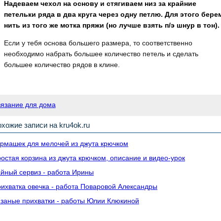
Надеваем чехол на основу и стягиваем низ за крайние
петельки ряда в два круга через одну петлю. Для этого бере
нить из того же мотка пряжи (но лучше взять п/э шнур в тон)
Если у тебя основа большего размера, то соответственно
необходимо набрать большее количество петель и сделать
большее количество рядов в клине.⠀
вязание для дома
хожие записи на kru4ok.ru
рмашек для мелочей из джута крючком
остая корзина из джута крючком, описание и видео-урок
йный сервиз - работа Ирины
ихватка овечка - работа Поваровой Александры
заные прихватки - работы Юлии Клюкиной