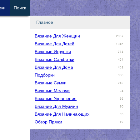
рки
Поиск
Главное
Вязание Для Женщин
2357
Вязание Для Детей
1345
Вязаные Игрушки
781
Вязаные Салфетки
454
Вязание Для Дома
451
Подборки
350
Вязаные Сумки
242
Вязаные Мелочи
94
Вязаные Украшения
76
Вязание Для Мужчин
70
Вязание Для Начинающих
65
Обзор Пряжи
19