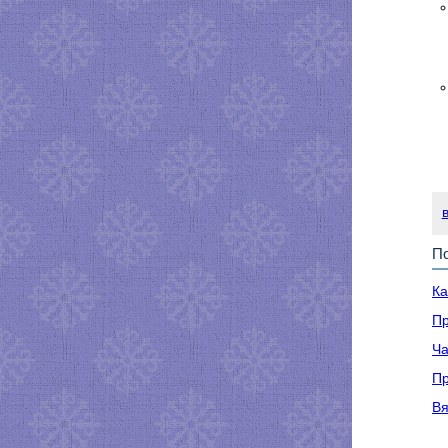
По
Ка
Пр
Ча
Пр
Вя