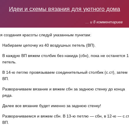
Идеи и схемы вязания для уютного дома
... и 8 комментариев
я создания красоты следуй указанным пунктам:⠀
Набираем цепочку из 40 воздушных петель (ВП).
В каждую ВП вяжем столбик без накида (сбн), пока не останется 
петель.⠀
В 14-ю петлю провязываем соединительный столбик (с.ст), затем
ВП.⠀
Разворачиваем вязание и вяжем сбн за заднюю стенку до конца
ряда.⠀
Далее все вязание будет именно за заднюю стенку!⠀
Разворачиваемся и вяжем сбн. В 13-ю петлю — сбн, в 12-ю — с.ст
ВП.⠀