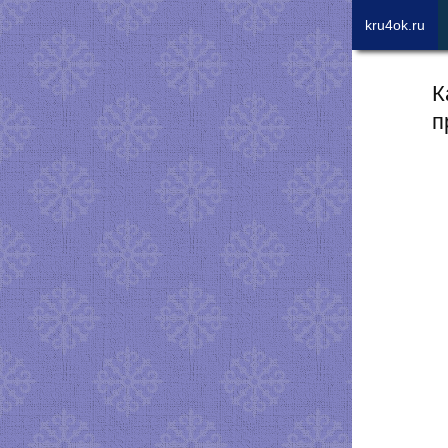
kru4ok.ru
К
п