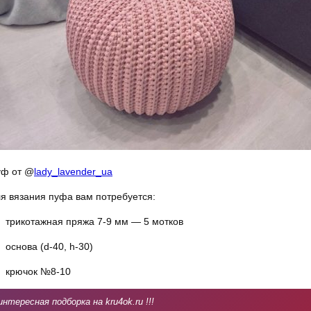
уф от @
lady_lavender_ua
я вязания пуфа вам потребуется:
трикотажная пряжа 7-9 мм — 5 мотков
основа (d-40, h-30)⠀
крючок №8-10⠀
интересная подборка на kru4ok.ru !!!