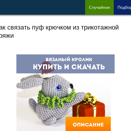
Сл
учайное
Под
бо
ак связать пуф крючком из трикотажной
ряжи