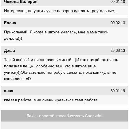
Чекова Валерия
09.01.10
Интересно , но ушки лучше наверно сделать треугольные .
Елена
09.02.13
Прикольный! Я когда в школе училась, мне мама такой
делала)))
Даша
25.08.13
Такой клёвый и очень-очень милый! :)И этот тигрёнок-очень
полезная вещь...особенно тем, кто в школе ещё
учится)))Обязательно попробую связать, пока каникулы не
кончились! =D
анна
30.01.19
клёвая работа. мне очень нравиться твая работа
Лайк - простой способ сказать Спасибо!