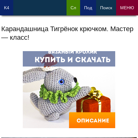
K4
Сл
Под
Поиск
МЕНЮ
Карандашница Тигрёнок крючком. Мастер
— класс!