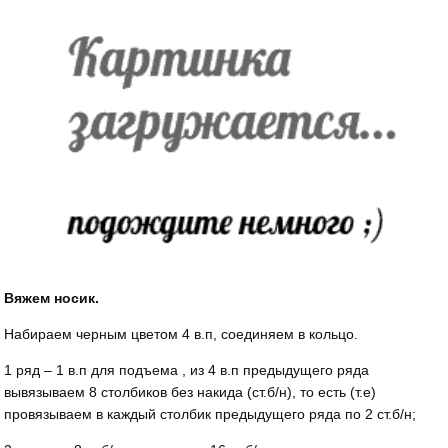
Вяжем носик.
Набираем черным цветом 4 в.п, соединяем в кольцо.
1 ряд – 1 в.п для подъема , из 4 в.п предыдущего ряда
вывязываем 8 столбиков без накида (ст.б/н), то есть (т.е)
провязываем в каждый столбик предыдущего ряда по 2 ст.б/н;