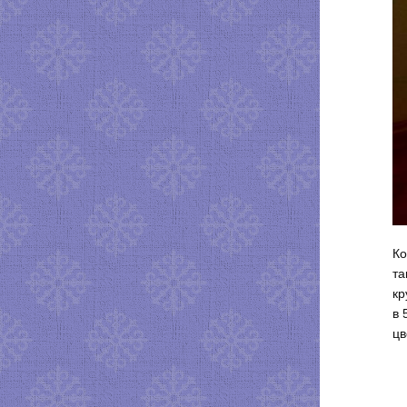
Ко
та
кр
в 
цв