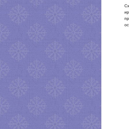
Сх
ир
пр
ос