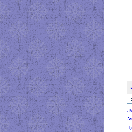
По
Жа
Аж
Пу