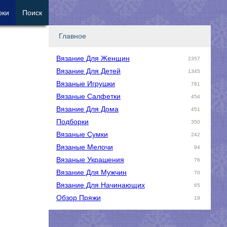
рки
Поиск
Главное
Вязание Для Женщин
2357
Вязание Для Детей
1345
Вязаные Игрушки
781
Вязаные Салфетки
454
Вязание Для Дома
451
Подборки
350
Вязаные Сумки
242
Вязаные Мелочи
94
Вязаные Украшения
76
Вязание Для Мужчин
70
Вязание Для Начинающих
65
Обзор Пряжи
19