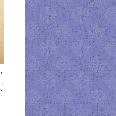
ла
ок,
го