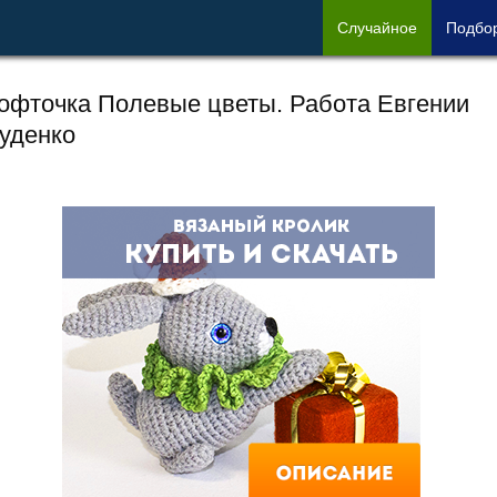
Сл
учайное
Под
бо
офточка Полевые цветы. Работа Евгении
уденко