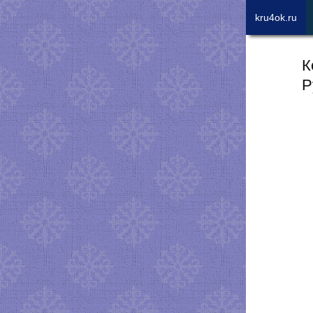
kru4ok.ru
К
Р