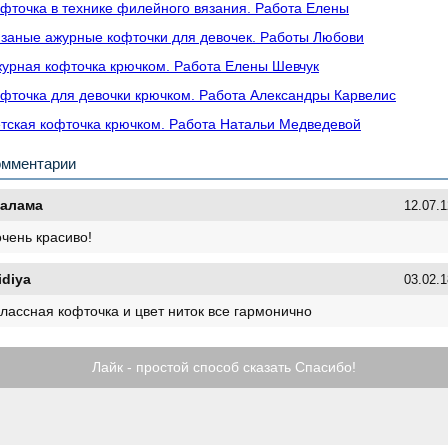
фточка в технике филейного вязания. Работа Елены
заные ажурные кофточки для девочек. Работы Любови
урная кофточка крючком. Работа Елены Шевчук
фточка для девочки крючком. Работа Александры Карвелис
тская кофточка крючком. Работа Натальи Медведевой
омментарии
галама
12.07.1
очень красиво!
lidiya
03.02.1
классная кофточка и цвет ниток все гармонично
Лайк - простой способ сказать Спасибо!