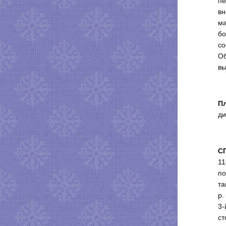
пе
вн
ма
бо
со
Об
вы
Пл
ди
С
11
по
та
р.
3-
ст