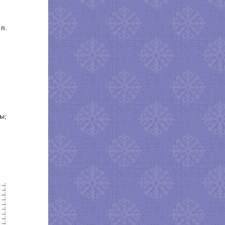
 п.
ы;