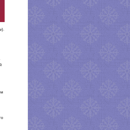
м).
.
й
ем
го