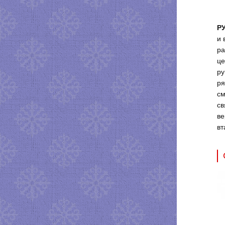
Р
и 
ра
це
ру
ря
см
св
ве
вт