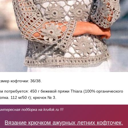
змер кофточки: 36/38.
м потребуется: 450 г беже­вой пряжи Thiara (100% орга­нического
опка. 112 м/50 г); крючок № 3.
интересная подборка на kru4ok.ru !!!
Вязание крючком ажурных летних кофточек,