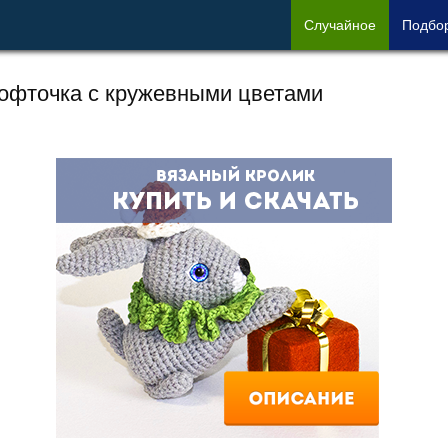
Сл
учайное
Под
бо
офточка с кружевными цветами