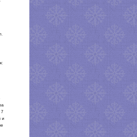
ь
п.
к:
о
ра
 7
й и
ые