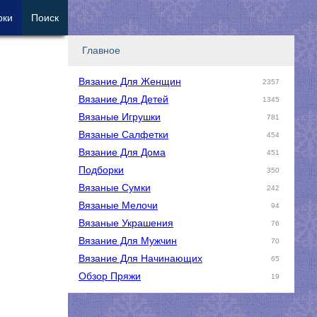
рки
Поиск
Главное
Вязание Для Женщин
2357
Вязание Для Детей
1345
Вязаные Игрушки
781
Вязаные Салфетки
454
Вязание Для Дома
451
Подборки
350
Вязаные Сумки
242
Вязаные Мелочи
94
Вязаные Украшения
76
Вязание Для Мужчин
70
Вязание Для Начинающих
65
Обзор Пряжи
19