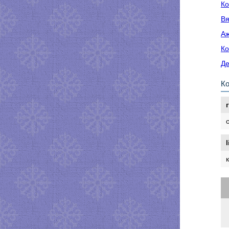
Ко
Вя
Аж
Ко
Де
К