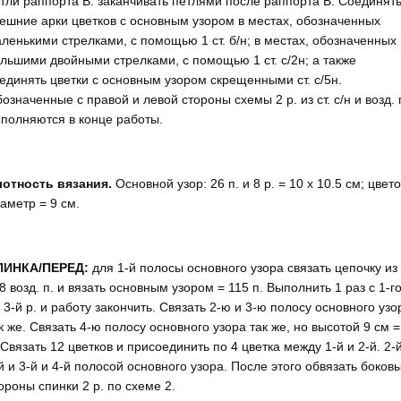
тли раппорта В. заканчивать петлями после раппорта В. Соединят
ешние арки цветков с основным узором в ме­стах, обозначенных
ленькими стрелками, с помощью 1 ст. б/н; в местах, обозначенных
льшими двойными стрелками, с помощью 1 ст. с/2н; а также
единять цветки с основным узором скрещенными ст. с/5н.
означенные с правой и ле­вой стороны схемы 2 р. из ст. с/н и возд. 
полняются в конце работы.
отность вязания.
Основной узор: 26 п. и 8 р. = 10 х 10.5 см; цвето
аметр = 9 см.
ПИНКА/ПЕРЕД:
для 1-й полосы основного узора связать цепочку из
8 возд. п. и вязать основным узором = 115 п. Выполнить 1 раз с 1-г
 3-й р. и работу закончить. Связать 2-ю и 3-ю полосу основного узо
к же. Связать 4-ю полосу основного узора так же, но высотой 9 см =
 Связать 12 цветков и присоединить по 4 цветка между 1-й и 2-й. 2-
й и 3-й и 4-й полосой основного узора. После этого обвязать боков
ороны спинки 2 р. по схеме 2.