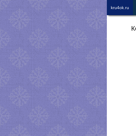
kru4ok.ru
К