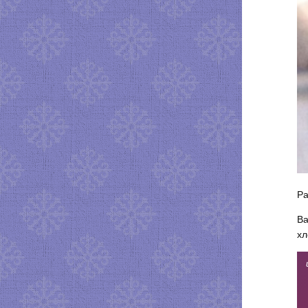
Ра
Ва
хл