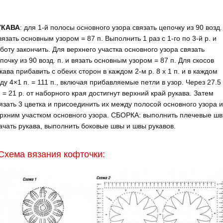
УКАВА
: для 1-й полосы основного узора связать цепочку из 90 возд.
вязать основным узором = 87 п. Выполнить 1 раз с 1-го по 3-й р. и
боту закончить. Для верхнего участка основного узора связать
почку из 90 возд. п. и вязать ос­новным узором = 87 п. Для скосов
кава прибавить с обеих сторон в каждом 2-м р. 8 х 1 п. и в каждом
ду 4×1 п. = 111 п., включая прибавляемые петли в узор. Через 27.5
 = 21 р. от наборного края достигнут верхний край рукава. Затем
язать 3 цветка и присоединить их между полосой основного узора и
рхним участком основного узора. СБОРКА: выполнить плечевые шв
ачать рукава, выпол­нить боковые швы и швы рукавов.
Схема вязания кофточки: