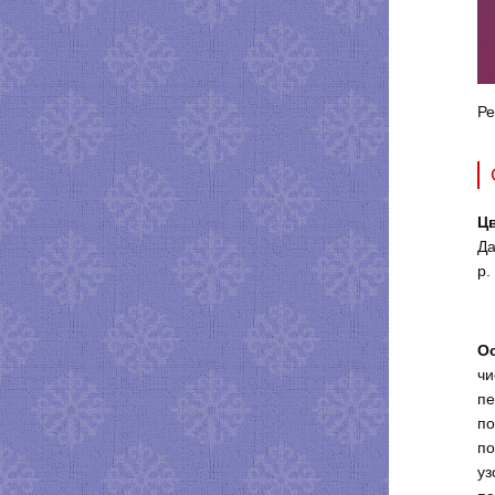
Ре
Цв
Да
р.
О
чи
пе
по
по
уз