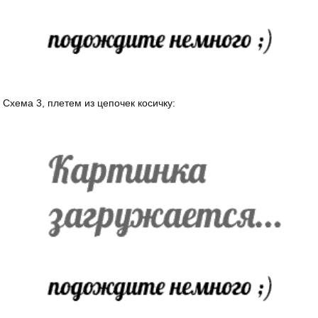
Схема 3, плетем из цепочек косичку: