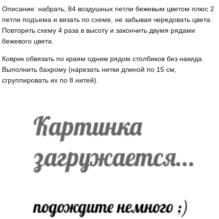
Описание: набрать, 84 воздушных петли бежевым цветом плюс 2
петли подъе­ма и вязать по схеме, не за­бывая чередовать цвета.
По­вторить схему 4 раза в вы­соту и закончить двумя ря­дами
бежевого цвета.
Коврик обвязать по кра­ям одним рядом столбиков без накида.
Выполнить бах­рому (нарезать нитки длиной по 15 см,
сгруппировать их по 8 нитей).