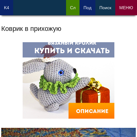
K4
Сл
Под
Поиск
МЕНЮ
Коврик в прихожую