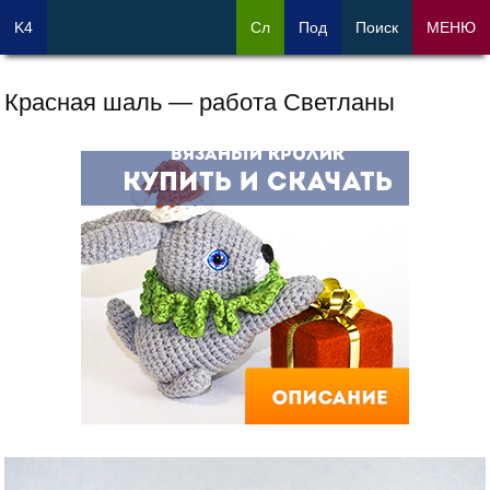
K4
Сл
Под
Поиск
МЕНЮ
Красная шаль — работа Светланы