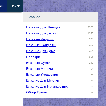
рки
Поиск
Главное
Вязание Для Женщин
2357
Вязание Для Детей
1345
Вязаные Игрушки
781
Вязаные Салфетки
454
Вязание Для Дома
451
Подборки
350
Вязаные Сумки
242
Вязаные Мелочи
94
Вязаные Украшения
76
Вязание Для Мужчин
70
Вязание Для Начинающих
65
Обзор Пряжи
19