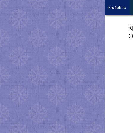
kru4ok.ru
К
О