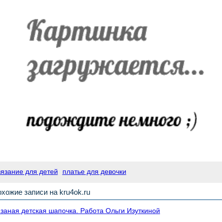
вязание для детей
платье для девочки
хожие записи на kru4ok.ru
заная детская шапочка. Работа Ольги Изуткиной