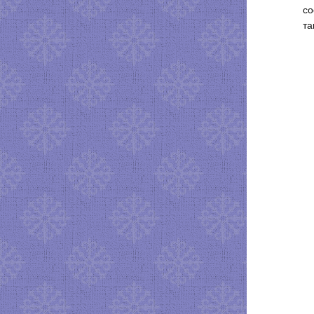
со
та