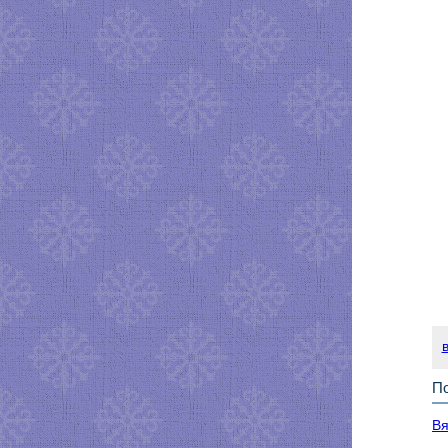
По
Вя