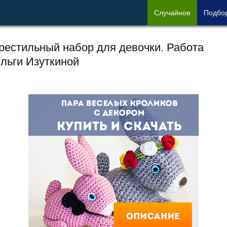
Сл
учайное
Под
бо
рестильный набор для девочки. Работа
льги Изуткиной