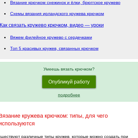
Вязание крючком снежинок и ёлки, брюггское кружево
Схемы вязания ирландского кружева крючком
Как связать кружево крючком, видео — уроки
Вяжем филейное кружево с сердечками
Топ 5 красивых кружев, связанных крючком
Умеешь вязать крючком?
Опубликуй работу
подробнее
Вязание кружева крючком: типы, для чего
используются
ществуют различные типы кружев, которые можно создать при