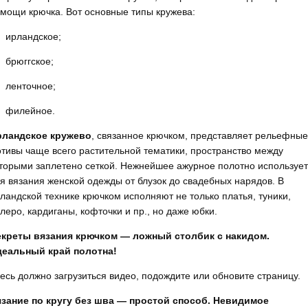
мощи крючка. Вот основные типы кружева:
ирландское;
брюггское;
ленточное;
филейное.
рландское кружево
, связанное крючком, представляет рельефные
тивы чаще всего растительной тематики, пространство между
торыми заплетено сеткой. Нежнейшее ажурное полотно используе
я вязания женской одежды от блузок до свадебных нарядов. В
ландской технике крючком исполняют не только платья, туники,
леро, кардиганы, кофточки и пр., но даже юбки.
креты вязания крючком — ложный столбик с накидом.
деальный край полотна!
есь должно загрузиться видео, подождите или обновите страницу.
зание по кругу без шва — простой способ. Невидимое