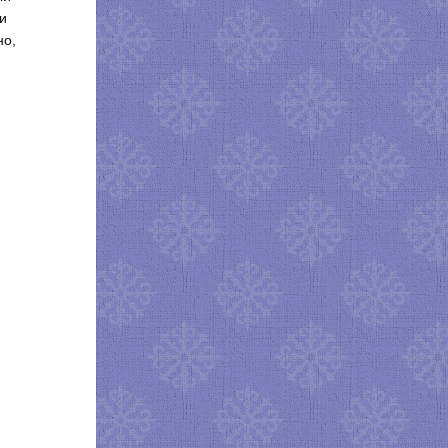
и
но,