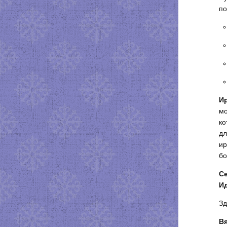
по
И
мо
ко
дл
ир
бо
Се
И
Зд
Вя