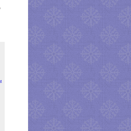
е
Литвиновой