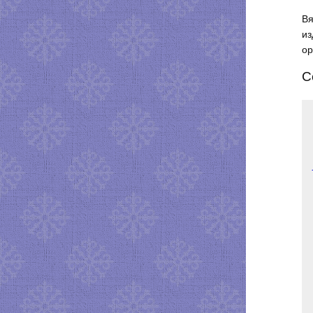
Вя
из
ор
С