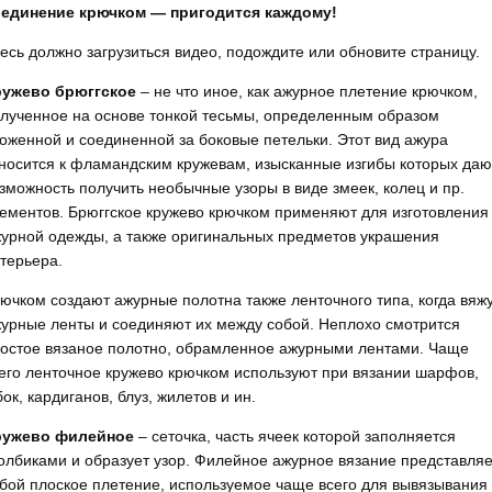
оединение крючком — пригодится каждому!
есь должно загрузиться видео, подождите или обновите страницу.
ружево брюггское
– не что иное, как ажурное плетение крючком,
лученное на основе тонкой тесьмы, определенным образом
оженной и соединенной за боковые петельки. Этот вид ажура
носится к фламандским кружевам, изысканные изгибы которых даю
зможность получить необычные узоры в виде змеек, колец и пр.
ементов. Брюггское кружево крючком применяют для изготовления
урной одежды, а также оригинальных предметов украшения
терьера.
ючком создают ажурные полотна также ленточного типа, когда вяж
урные ленты и соединяют их между собой. Неплохо смотрится
остое вязаное полотно, обрамленное ажурными лентами. Чаще
его ленточное кружево крючком используют при вязании шарфов,
ок, кардиганов, блуз, жилетов и ин.
ружево филейное
– сеточка, часть ячеек которой заполняется
олбиками и образует узор. Филейное ажурное вязание представляе
бой плоское плетение, используемое чаще всего для вывязывания