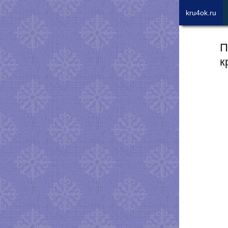
kru4ok.ru
П
к