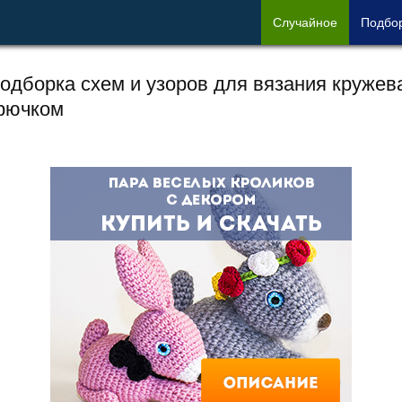
Сл
учайное
Под
бо
одборка схем и узоров для вязания кружев
рючком