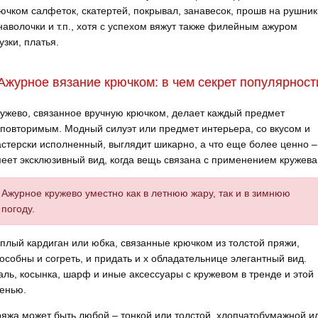
ючком салфеток, скатертей, покрывал, занавесок, прошв на рушник
наволочки и т.п., хотя с успехом вяжут также филейным ажуром
узки, платья.
Ажурное вязание крючком: в чем секрет популярност
ужево, связанное вручную крючком, делает каждый предмет
повторимым. Модный силуэт или предмет интерьера, со вкусом и
стерски исполненный, выглядит шикарно, а что еще более ценно –
еет эксклюзивный вид, когда вещь связана с применением кружева
Ажурное кружево уместно как в летнюю жару, так и в зимнюю
погоду.
плый кардиган или юбка, связанные крючком из толстой пряжи,
особны и согреть, и придать и х обладательнице элегантный вид.
ль, косынка, шарф и иные аксессуары с кружевом в тренде и этой
енью.
яжа может быть любой – тонкой или толстой, хлопчатобумажной и