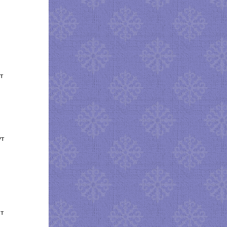
т
ут
т