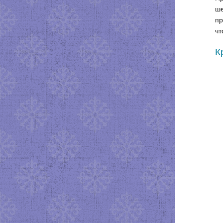
ше
пр
чт
К