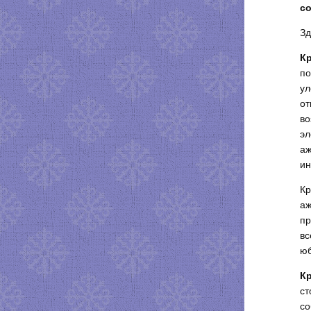
с
Зд
К
по
ул
от
во
эл
аж
ин
Кр
аж
пр
вс
юб
К
ст
со