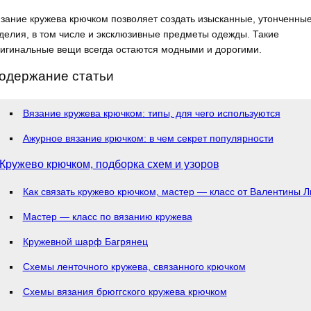
зание кружева крючком позволяет создать изысканные, утонченны
делия, в том числе и эксклюзивные предметы одежды. Такие
игинальные вещи всегда остаются модными и дорогими.
одержание статьи
Вязание кружева крючком: типы, для чего используются
Ажурное вязание крючком: в чем секрет популярности
Кружево крючком, подборка схем и узоров
Как связать кружево крючком, мастер — класс от Валентины 
Мастер — класс по вязанию кружева
Кружевной шарф Багрянец
Схемы ленточного кружева, связанного крючком
Схемы вязания брюггского кружева крючком