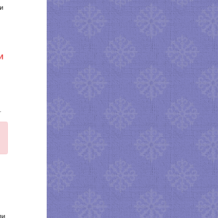
и
и
.
ли