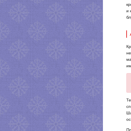
кр
и 
бл
Кр
не
ма
им
Те
сп
Ша
ос
Пр