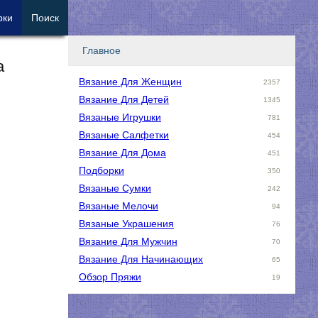
рки
Поиск
Главное
а
Вязание Для Женщин
2357
Вязание Для Детей
1345
Вязаные Игрушки
781
Вязаные Салфетки
454
Вязание Для Дома
451
Подборки
350
Вязаные Сумки
242
Вязаные Мелочи
94
Вязаные Украшения
76
Вязание Для Мужчин
70
Вязание Для Начинающих
65
Обзор Пряжи
19