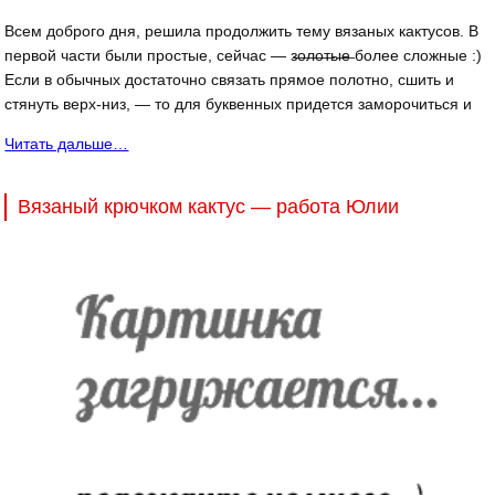
Всем доброго дня, решила продолжить тему вязаных кактусов. В
первой части были простые, сейчас — з̶о̶л̶о̶т̶ы̶е̶ более сложные :)
Если в обычных достаточно связать прямое полотно, сшить и
стянуть верх-низ, — то для буквенных придется заморочиться и
Читать дальше…
Вязаный крючком кактус — работа Юлии