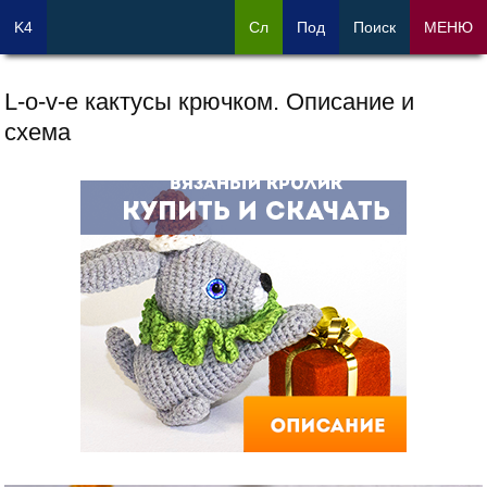
K4
Сл
Под
Поиск
МЕНЮ
L-o-v-e кактусы крючком. Описание и
схема