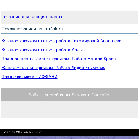
вязание для женщин
платье
Похожие записи на kru4ok.ru
Вязаное крючком платье - работа Тихомировой Анастасии
Вязаное крючком платье - работа Аллы
Пляжное платье Лиллит крючком. Работа Натали Крафт
Женское платье крючком. Работа Лидии Климович
Платье крючком ТИФФАНИ
Лайк - простой способ сказать Спасибо!
2009-2026
kru4ok.ru
•
У