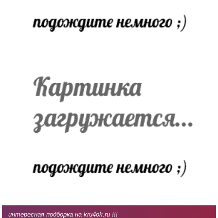
интересная подборка на kru4ok.ru !!!