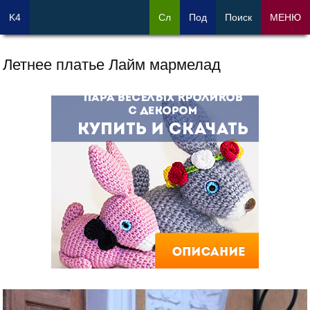
K4
Сл
Под
Поиск
МЕНЮ
Летнее платье Лайм мармелад