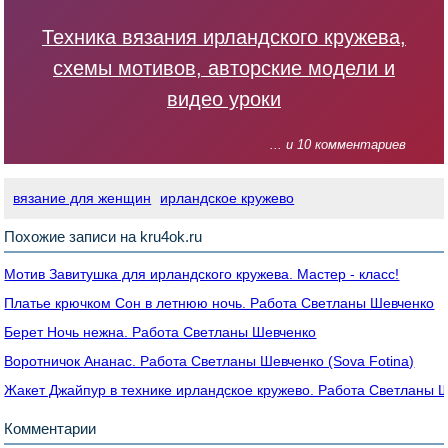
Техника вязания ирландского кружева,
схемы мотивов, авторские модели и
видео уроки
... и 10 комментариев
вязание для женщин
ирландское кружево
Похожие записи на kru4ok.ru
Мотив Завитушка для ирландского кружева. Мастер - класс!
Платье крючком Сон в летнюю ночь. Работа Светланы Шевченко
Берет Ночь нежна. Работа Светланы Шевченко
Воротничок Ананас. Работа Светланы Шевченко (Sova Fotina)
Жакет Джайпур в технике ирландское кружево. Работа Светланы 
Комментарии