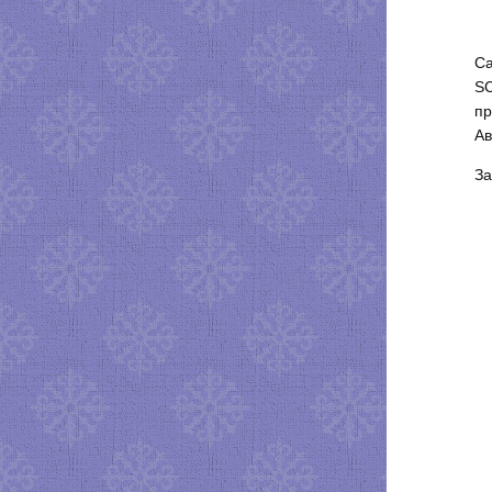
Са
SC
пр
А
За