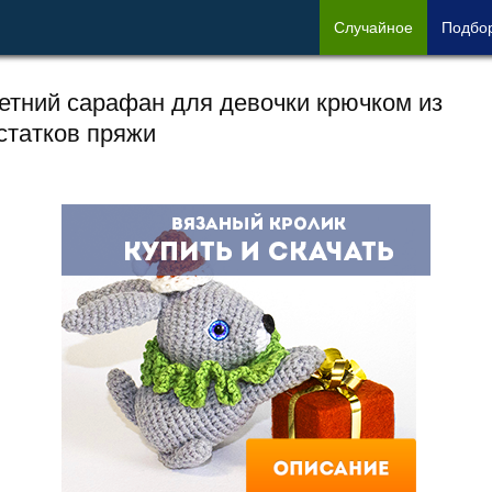
Сл
учайное
Под
бо
етний сарафан для девочки крючком из
статков пряжи