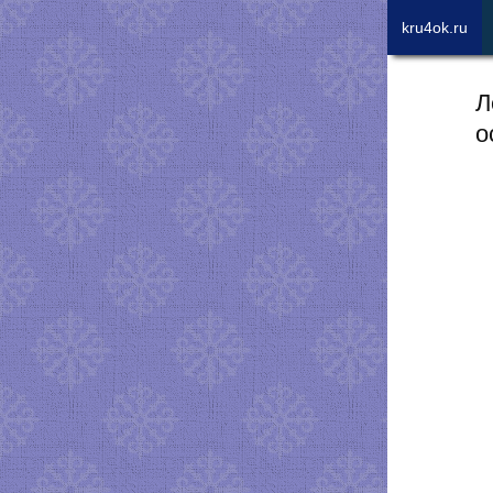
kru4ok.ru
Л
о