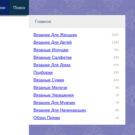
рки
Поиск
Главное
Вязание Для Женщин
2357
Вязание Для Детей
1345
Вязаные Игрушки
781
Вязаные Салфетки
454
Вязание Для Дома
451
Подборки
350
Вязаные Сумки
242
Вязаные Мелочи
94
Вязаные Украшения
76
Вязание Для Мужчин
70
Вязание Для Начинающих
65
Обзор Пряжи
19