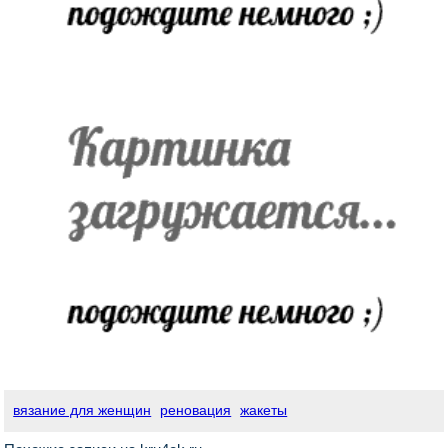
вязание для женщин
реновация
жакеты