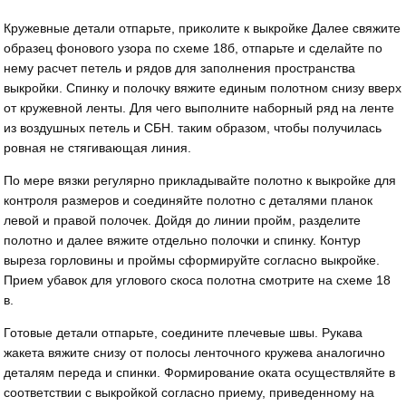
Кружевные детали отпарьте, приколите к выкройке Далее свяжите
образец фонового узора по схеме 18б, отпарьте и сделайте по
нему расчет петель и рядов для заполнения пространства
выкройки. Спинку и полочку вяжите единым полотном снизу вверх
от кружевной ленты. Для чего выполните наборный ряд на ленте
из воздушных петель и СБН. таким образом, чтобы получилась
ровная не стягивающая линия.
По мере вязки регулярно прикладывайте полотно к выкройке для
контроля размеров и соединяйте полотно с деталями планок
левой и правой полочек. Дойдя до линии пройм, разделите
полотно и далее вяжите отдельно полочки и спинку. Контур
выреза горловины и проймы сформируйте согласно выкройке.
Прием убавок для углового скоса полотна смотрите на схеме 18
в.
Готовые детали отпарьте, соедините плечевые швы. Рукава
жакета вяжите снизу от полосы ленточного кружева аналогично
деталям переда и спинки. Формирование оката осуществляйте в
соответствии с выкройкой согласно приему, приведенному на