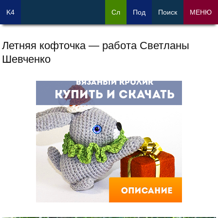
K4
Сл
Под
Поиск
МЕНЮ
Летняя кофточка — работа Светланы
Шевченко