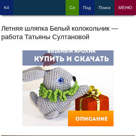
K4
Сл
Под
Поиск
МЕНЮ
Летняя шляпка Белый колокольчик —
работа Татьяны Султановой