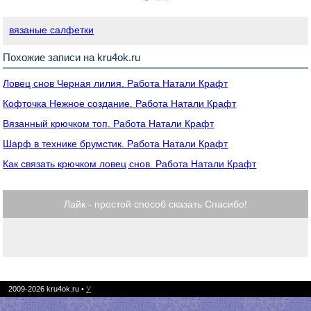
вязаные салфетки
Похожие записи на kru4ok.ru
Ловец снов Черная лилия. Работа Натали Крафт
Кофточка Нежное создание. Работа Натали Крафт
Вязанный крючком топ. Работа Натали Крафт
Шарф в технике брумстик. Работа Натали Крафт
Как связать крючком ловец снов. Работа Натали Крафт
Лайк - простой способ сказать Спасибо!
2009-2026
kru4ok.ru
•
У