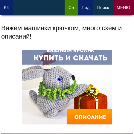
K4
Сл
Под
Поиск
МЕНЮ
Вяжем машинки крючком, много схем и
описаний!