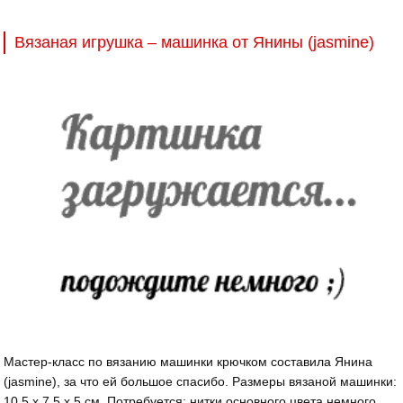
Вязаная игрушка – машинка от Янины (jasmine)
Мастер-класс по вязанию машинки крючком составила Янина
(jasmine), за что ей большое спасибо. Размеры вязаной машинки:
10,5 х 7,5 х 5 см. Потребуется: нитки основного цвета немного