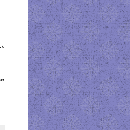
5);
ния