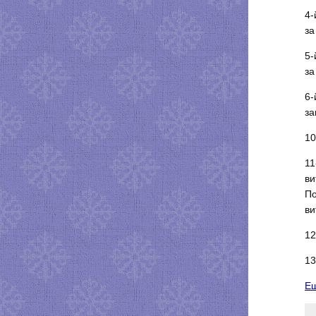
4-
за
5-
за
6-
за
10
11
ви
По
ви
12
13
Ещ