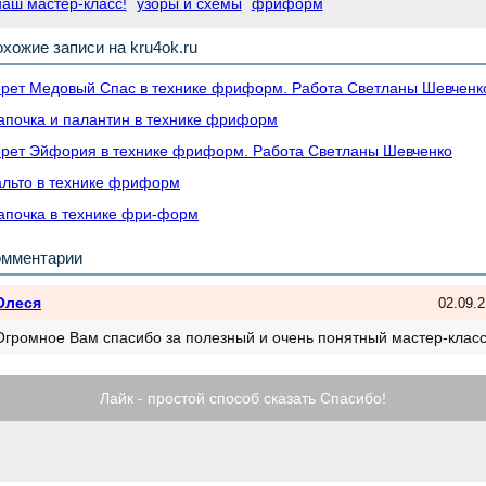
наш мастер-класс!
узоры и схемы
фриформ
хожие записи на kru4ok.ru
рет Медовый Спас в технике фриформ. Работа Светланы Шевченк
почка и палантин в технике фриформ
рет Эйфория в технике фриформ. Работа Светланы Шевченко
льто в технике фриформ
почка в технике фри-форм
омментарии
Олеся
02.09.2
Огромное Вам спасибо за полезный и очень понятный мастер-класс
Лайк - простой способ сказать Спасибо!