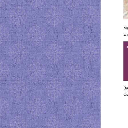
Ма
эл
Ва
Св