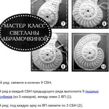
-й ряд: свяжите в колечко 9 СБН;
й ряд в каждый СБН предыдущего ряда выполните 9
пышных
олбиков
(из 3 накидов), между ними 2 ВП (1);
й ряд: под каждую арку из ВП свяжите по 3 СБН (2);