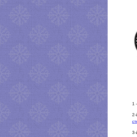
1 
2-
ст
3-