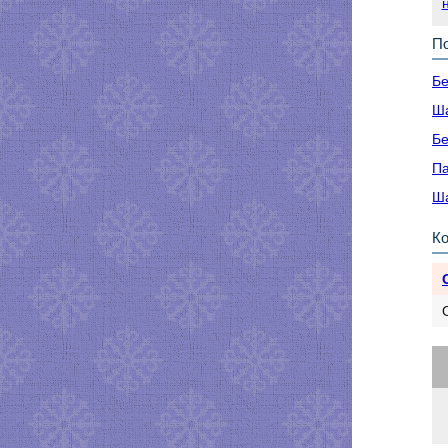
По
Бе
Ша
Бе
Па
Ша
К