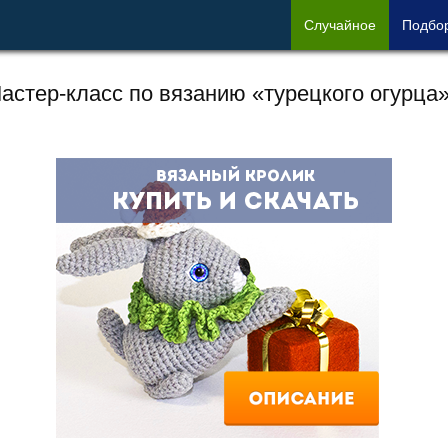
Сл
учайное
Под
бо
астер-класс по вязанию «турецкого огурца