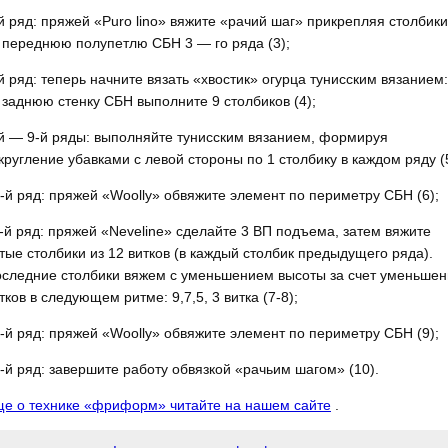
й ряд: пряжей «Puro lino» вяжите «рачий шаг» прикрепляя столбики
 переднюю полупетлю СБН 3 — го ряда (3);
й ряд: теперь начните вязать «хвостик» огурца тунисским вязанием:
 заднюю стенку СБН выполните 9 столбиков (4);
й — 9-й ряды: выполняйте тунисским вязанием, формируя
кругление убавками с левой стороны по 1 столбику в каждом ряду (
-й ряд: пряжей «Woolly» обвяжите элемент по периметру СБН (6);
-й ряд: пряжей «Neveline» сделайте 3 ВП подъема, затем вяжите
тые столбики из 12 витков (в каждый столбик предыдущего ряда).
следние столбики вяжем с уменьшением высоты за счет уменьше
тков в следующем ритме: 9,7,5, 3 витка (7-8);
-й ряд: пряжей «Woolly» обвяжите элемент по периметру СБН (9);
-й ряд: завершите работу обвязкой «рачьим шагом» (10).
е о технике «фриформ» читайте на нашем сайте
.