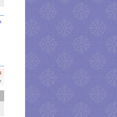
о
1
!