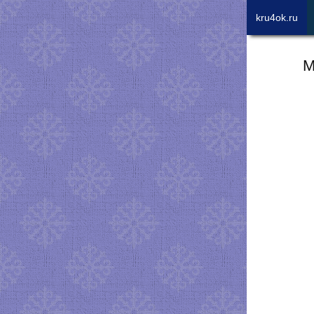
kru4ok.ru
М