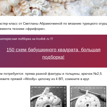
стер-класс от Светланы Абрамочкиной по вязанию турецкого огурц
емента техники «фриформ».
интересная подборка на kru4ok.ru !!!
150 схем бабушкиного квадрата, большая
подборка!
м потребуется: пряжа разной фактуры и толщины, крючок №2,5.
яжите пряжей «Woolly» цепочку из 4 ВП, сомкните в круг.