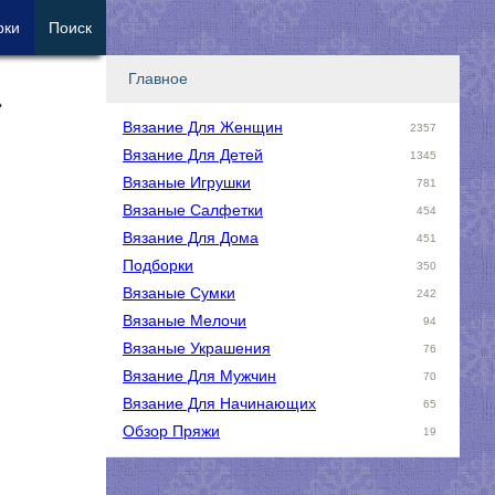
рки
Поиск
Главное
»
Вязание Для Женщин
2357
Вязание Для Детей
1345
Вязаные Игрушки
781
Вязаные Салфетки
454
Вязание Для Дома
451
Подборки
350
Вязаные Сумки
242
Вязаные Мелочи
94
Вязаные Украшения
76
Вязание Для Мужчин
70
Вязание Для Начинающих
65
Обзор Пряжи
19