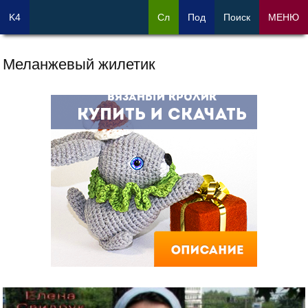
K4
Сл
Под
Поиск
МЕНЮ
Меланжевый жилетик