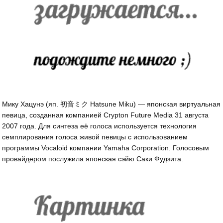
Мику Хацунэ (яп. 初音ミク Hatsune Miku) — японская виртуальная
певица, созданная компанией Crypton Future Media 31 августа
2007 года. Для синтеза её голоса используется технология
семплирования голоса живой певицы с использованием
программы Vocaloid компании Yamaha Corporation. Голосовым
провайдером послужила японская сэйю Саки Фудзита.