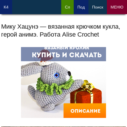
K4
Сл
Под
Поиск
МЕНЮ
Мику Хацунэ — вязанная крючком кукла,
герой анимэ. Работа Alise Crochet