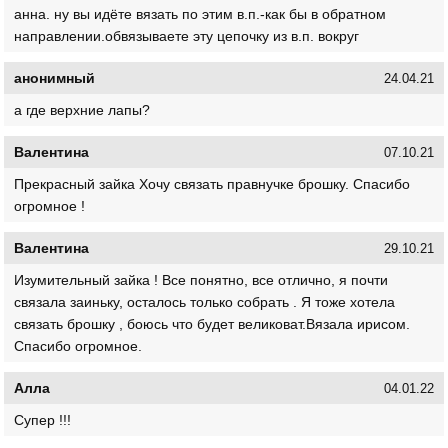
анна. ну вы идёте вязать по этим в.п.-как бы в обратном
направлении.обвязываете эту цепочку из в.п. вокруг
анонимный
24.04.21
а где верхние лапы?
Валентина
07.10.21
Прекрасный зайка Хочу связать правнучке брошку. Спасибо
огромное !
Валентина
29.10.21
Изумительный зайка ! Все понятно, все отлично, я почти
связала заиньку, осталось только собрать . Я тоже хотела
связать брошку , боюсь что будет великоват.Вязала ирисом.
Спасибо огромное.
Алла
04.01.22
Супер !!!