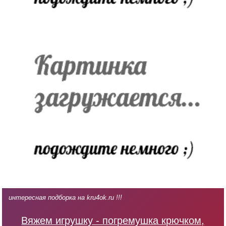
интересная подборка на kru4ok.ru !!!
Вяжем игрушку - погремушка крючком,