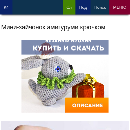
K4
Сл
Под
Поиск
МЕНЮ
Мини-зайчонок амигуруми крючком