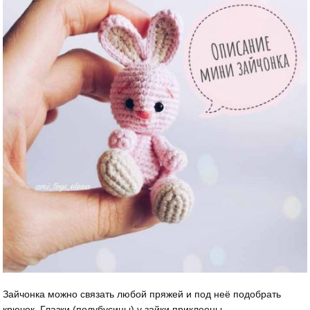
Зайчонка можно связать любой пряжей и под неё подобрать
крючок. Глазки (полубусины) у зайки приклеены.