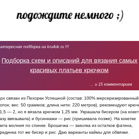
интересная подборка на kru4ok.ru !!!
Подборка схем и описаний для вязания самых
красивых платьев крючком
... и 15 комментариев
рх связан из Пехорки Успешной (состав: 100% мерсеризированный
опок; вес: 50 граммов; длина нити: 220 метров), рекомендуют крюч
,5 — 2, но я вязала крючком 1,25 мм. Украшала бисером (на кокет
азу ввязывала) и бусинками — рис (пришивала позже). На кокетке
ита молния по спинке. Брошечка — заколка из остатков фатина,
рединка тот же бисер и рис. Даю варианты каймы для обвязки.