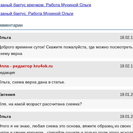
заный бактус крючком. Работа Мухиной Ольги
заный бактус. Работа Мухиной Ольги
омментарии
Ольга
18.02.1
Доброго времени суток! Скажите пожалуйста, где можно посмотреть
схему верха
Элла - редактор kru4ok.ru
19.02.1
редакция
Ольга, схема верха дана в статье.
Евгения
19.01.2
Оля, на какой возраст рассчитана схемка?
Ольга
19.01.2
Этого я не знаю, любая схема это основа, вяжите образец из своих
ниток и своим крючком , стирайте сушите и только поле этого исход