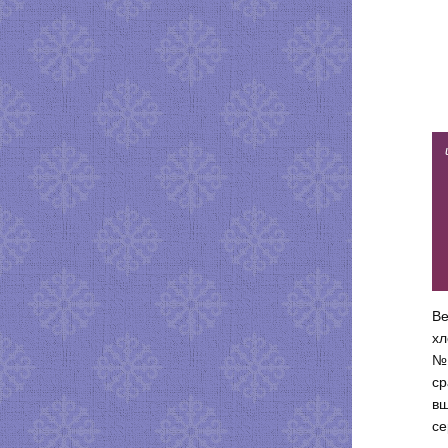
Ве
хл
№1
ср
вш
се