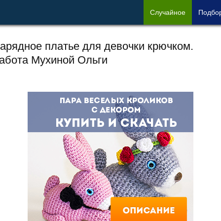
Сл
учайное
Под
бо
арядное платье для девочки крючком.
абота Мухиной Ольги