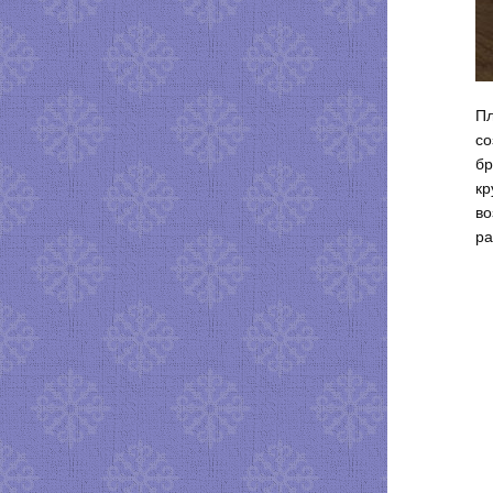
Пл
со
бр
кр
во
ра