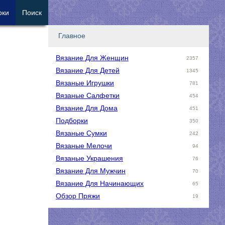
рки
Поиск
Главное
Вязание Для Женщин
2357
Вязание Для Детей
1345
Вязаные Игрушки
781
Вязаные Салфетки
454
Вязание Для Дома
451
Подборки
350
Вязаные Сумки
242
Вязаные Мелочи
94
Вязаные Украшения
76
Вязание Для Мужчин
70
Вязание Для Начинающих
65
Обзор Пряжи
19