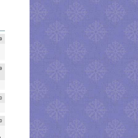
9
9
0
0
я