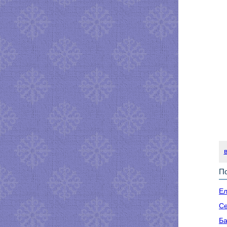
По
Ел
Се
Ба