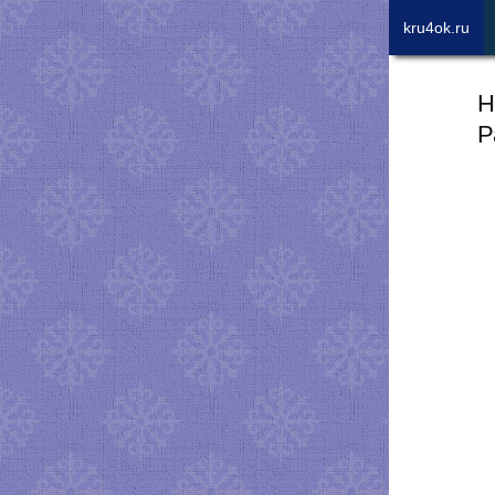
kru4ok.ru
Н
Р