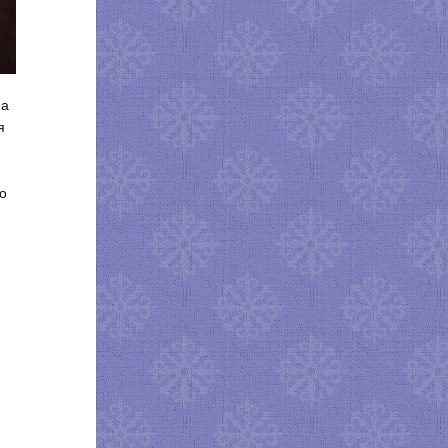
На
я
то