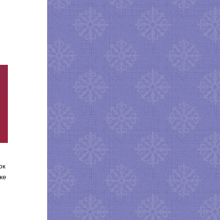
ок
ке