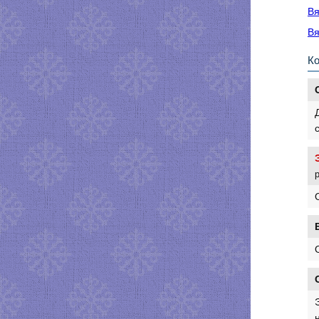
Вя
Вя
К