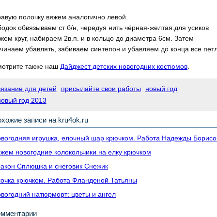
авую полочку вяжем аналогично левой.
одок обвязываем ст б/н, чередуя нить чёрная-желтая.для усиков
жем круг, набираем 2в.п. и в кольцо до диаметра 6см. Затем
чинаем убавлять, забиваем синтепон и убавляем до конца все петл
отрите также наш
Дайджест детских новогодних костюмов
.
вязание для детей
присылайте свои работы
новый год
новый год 2013
хожие записи на kru4ok.ru
вогодняя игрушка, елочный шар крючком. Работа Надежды Борисо
жем новогодние колокольчики на елку крючком
акон Сплюшка и снеговик Снежик
очка крючком. Работа Фланденой Татьяны
вогодний натюрморт: цветы и ангел
омментарии