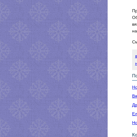
Пр
Об
вя
на
См
По
Но
Вя
Др
Ел
Но
К