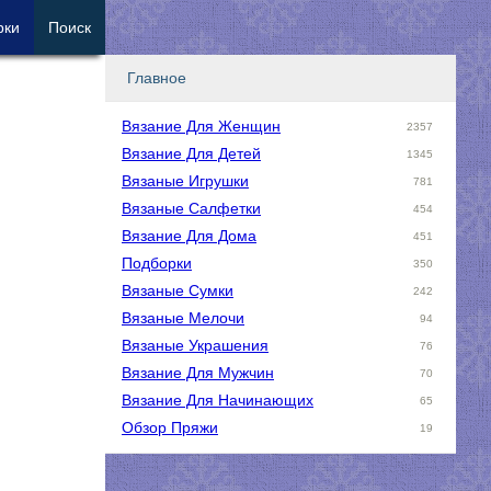
рки
Поиск
Главное
Вязание Для Женщин
2357
Вязание Для Детей
1345
Вязаные Игрушки
781
Вязаные Салфетки
454
Вязание Для Дома
451
Подборки
350
Вязаные Сумки
242
Вязаные Мелочи
94
Вязаные Украшения
76
Вязание Для Мужчин
70
Вязание Для Начинающих
65
Обзор Пряжи
19