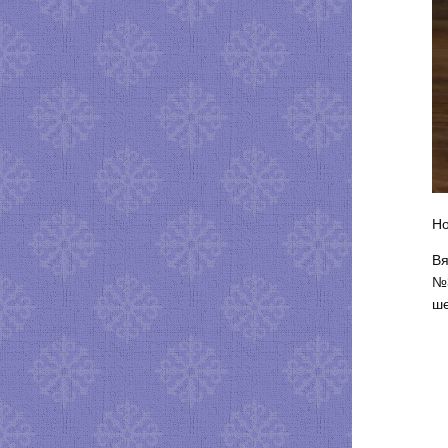
Но
Вя
№3
ше