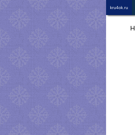
kru4ok.ru
Н