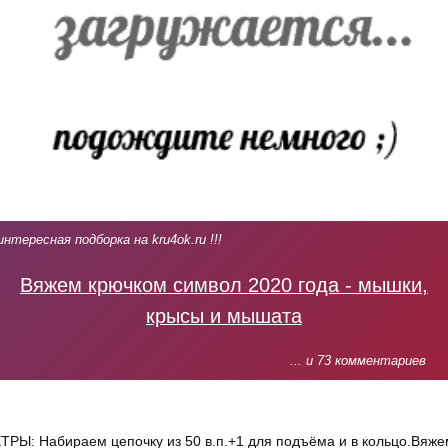
интересная подборка на kru4ok.ru !!!
Вяжем крючком символ 2020 года - мышки,
крысы и мышата
... и 73 комментариев
ТРЫ: Набираем цепочку из 50 в.п.+1 для подъёма и в кольцо.Вяже