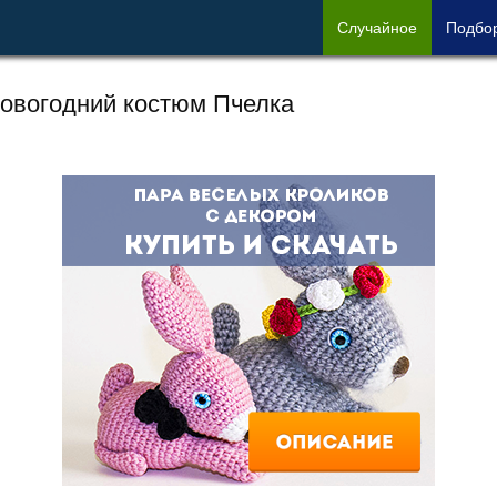
Сл
учайное
Под
бо
овогодний костюм Пчелка