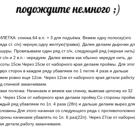
ЛЕТКА: спинка.64 в.п. + 3 для подъёма. Вяжем одну полоску(это
яда ст. с/н) черную,одну желтую(травка). Далее делаем дырочки дл
шуры. Провязываем один ряд ст с/н, следующий ряд (черная нить)
т с/н и 2 в.п.- чередуем. Далее вяжем как обычно чередуя нить, до
соты 15см.Через 15см от наборного края делаем проймы. Для этог
двух сторон в каждом ряду убавляем по 1 петле 4 раза и дальше
жем ровно еще 12см. Через 12см от наборного края детали работу
д спинкой заканчиваем.
вая полочка: Начинаем и вяжем как спинку, вывязав цепочку из 32
п. Через 15см от наборного края делаем пройму.Со стороны пройм
ждый ряд убавляем по 1п. 4 раза (28п) и дальше делаем вырез для
рловины.Для этого начиная со следующего ряда с противоположно
ороны начинаем убавлять по 1п. 6 раз(22п). Через 27см от наборно
ая детали,работу заканчиваем.