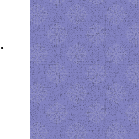
.
ить