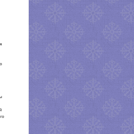
я
о
ы
й
го