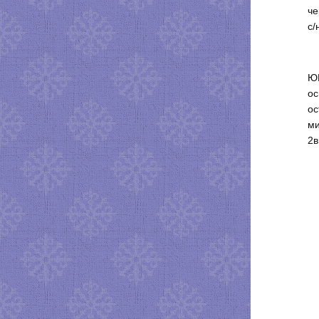
че
с/
ЮБ
ос
ос
ми
2в