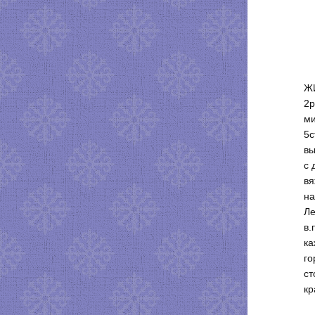
ЖИ
2р
ми
5с
вы
с 
вя
на
Ле
в.
ка
го
ст
кр