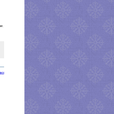
и.
вой